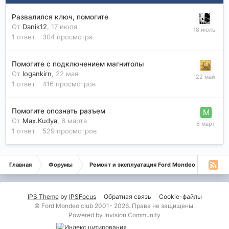
Развалился ключ, помогите
От
Danik12
,
17 июля
1
ответ
304
просмотра
Помогите с подключением магнитолы
От
logankirn
,
22 мая
1
ответ
416
просмотров
Помогите опознать разъем
От
Max.Kudya
,
6 марта
1
ответ
529
просмотров
Главная
Форумы
Ремонт и эксплуатация Ford Mondeo
Монде
IPS Theme
by
IPSFocus
Обратная связь
Cookie-файлы
© Ford Mondeo club 2001- 2026. Права не защищены.
Powered by Invision Community