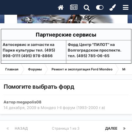
Партнерские сервисы
Aвтосервис и запчасти на
Форд Центр "ПИЛОТ" на
Парке культуры тел. (495)
Волгоградском проспекте.
998-0111 (495) 978-8866
тел. (495) 785-06-65
Главная
Форумы
Ремонт и эксплуатация Ford Mondeo
Монде
Помогите выбрать форд
Автор
megapolis08
14 декабря, 2009
в
Мондео I-II форум (1993-2000 г.в)
НАЗАД
Страница 1 из 3
ДАЛЕЕ