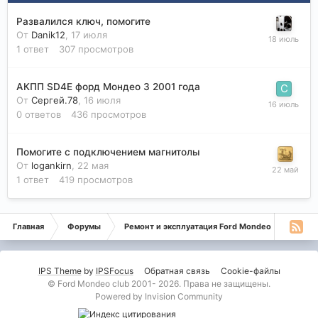
Развалился ключ, помогите
От
Danik12
,
17 июля
1
ответ
307
просмотров
АКПП SD4E форд Мондео 3 2001 года
От
Сергей.78
,
16 июля
0
ответов
436
просмотров
Помогите с подключением магнитолы
От
logankirn
,
22 мая
1
ответ
419
просмотров
Главная
Форумы
Ремонт и эксплуатация Ford Mondeo
Монде
IPS Theme
by
IPSFocus
Обратная связь
Cookie-файлы
© Ford Mondeo club 2001- 2026. Права не защищены.
Powered by Invision Community