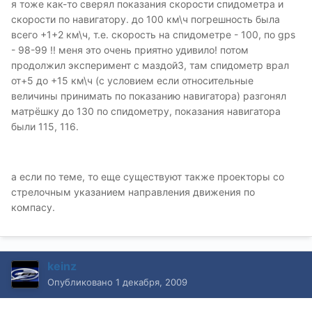
я тоже как-то сверял показания скорости спидометра и
скорости по навигатору. до 100 км\ч погрешность была
всего +1+2 км\ч, т.е. скорость на спидометре - 100, по gps
- 98-99 !! меня это очень приятно удивило! потом
продолжил эксперимент с маздой3, там спидометр врал
от+5 до +15 км\ч (с условием если относительные
величины принимать по показанию навигатора) разгонял
матрёшку до 130 по спидометру, показания навигатора
были 115, 116.
а если по теме, то еще существуют также проекторы со
стрелочным указанием направления движения по
компасу.
keinz
Опубликовано
1 декабря, 2009