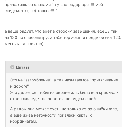
приложишь со словами "а у вас радар врет!!! мой
спидометр (гпс) точнее!!! "
а ваще радует, что врет в сторону завышения. едешь так
на 130 по спидометру, а тебя тормозят и предъявляют 120.
мелочь - а приятно)
Цитата
Это не "загрубление", а так называемое "притягивание
к дороге".
Это делается чтобы на экране жпс было все красиво -
стрелочка едет по дороге а не рядом с ней.
А рядом она может ехать не только из-за ошибки жпс,
а еще из-за неточности привязки карты к
координатам.