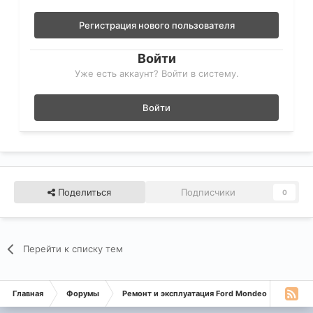
Регистрация нового пользователя
Войти
Уже есть аккаунт? Войти в систему.
Войти
Поделиться
Подписчики
0
Перейти к списку тем
Главная
Форумы
Ремонт и эксплуатация Ford Mondeo
Монде