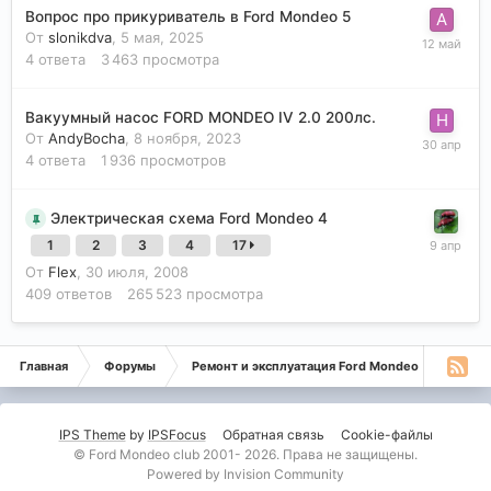
Вопрос про прикуриватель в Ford Mondeo 5
От
slonikdva
,
5 мая, 2025
4
ответа
3 463
просмотра
Вакуумный насос FORD MONDEO IV 2.0 200лс.
От
AndyBocha
,
8 ноября, 2023
4
ответа
1 936
просмотров
Электрическая схема Ford Mondeo 4
1
2
3
4
17
От
Flex
,
30 июля, 2008
409
ответов
265 523
просмотра
Главная
Форумы
Ремонт и эксплуатация Ford Mondeo
Монде
IPS Theme
by
IPSFocus
Обратная связь
Cookie-файлы
© Ford Mondeo club 2001- 2026. Права не защищены.
Powered by Invision Community