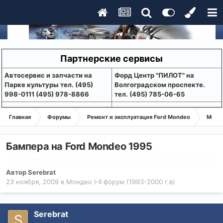
Партнерские сервисы
Aвтосервис и запчасти на
Форд Центр "ПИЛОТ" на
Парке культуры тел. (495)
Волгоградском проспекте.
998-0111 (495) 978-8866
тел. (495) 785-06-65
Главная
Форумы
Ремонт и эксплуатация Ford Mondeo
Монде
Бампера на Ford Mondeo 1995
Автор
Serebrat
23 ноября, 2009
в
Мондео I-II форум (1993-2000 г.в)
Serebrat