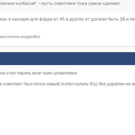
лесени колбасой" - пусть советчики тоже самое сделают.
ах я находил для форда ет 45 в других ет должен быть 38.и п
ователем андрейКа
 не стал парить мозг взял штамповки.
 комплект был почти новый (хотел купить б/у) без царапин на а