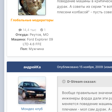
поведение машины в критическ
дурак. А советы из серии "я в
плесени колбасой" - пусть сов
Глобальные модераторы
14,4 тыс
1
Откуда:
Реутов, МО
Машина:
Ford Explorer 09
LTD 4.6 FFE
Пол:
Мужчина
андрейКа
Опубликовано
15 ноября, 2009
(изм
D-Stream сказал:
Вообще правильные значения
инженеры форда дали эти ра
меняется поведение машины 
Мондео клуб
плечами - мол сам дурак. А 