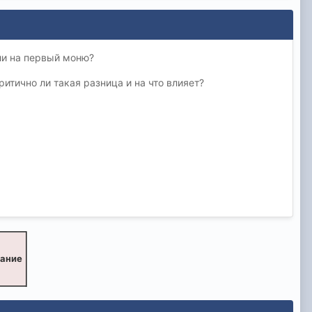
ли на первый моню?
итично ли такая разница и на что влияет?
вание