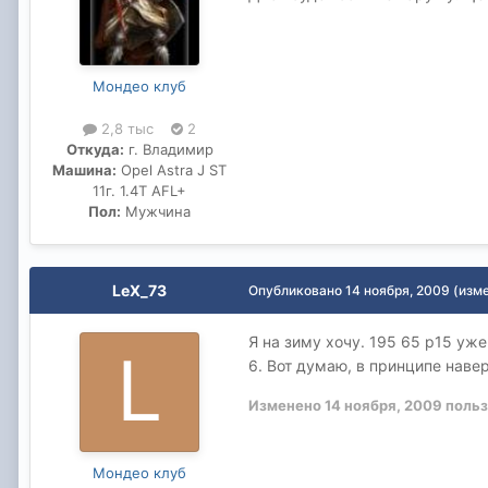
Мондео клуб
2,8 тыс
2
Откуда:
г. Владимир
Машина:
Opel Astra J ST
11г. 1.4T AFL+
Пол:
Мужчина
LeX_73
Опубликовано
14 ноября, 2009
(изм
Я на зиму хочу. 195 65 р15 уже
6. Вот думаю, в принципе наве
Изменено
14 ноября, 2009
польз
Мондео клуб