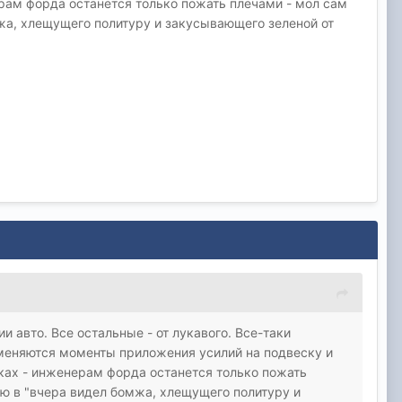
рам форда останется только пожать плечами - мол сам
омжа, хлещущего политуру и закусывающего зеленой от
авто. Все остальные - от лукавого. Все-таки
 меняются моменты приложения усилий на подвеску и
ках - инженерам форда останется только пожать
рую в "вчера видел бомжа, хлещущего политуру и