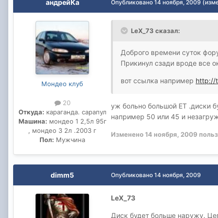
андрейКа
Опубликовано
14 ноября, 2009
(изм
LeX_73 сказал:
Доброго времени суток фору
Прикинул сзади вроде все ок
вот ссылка например
http:/
Мондео клуб
20
уж больно большой ЕТ .диски б
Откуда:
караганда. сарапул
например 50 или 45 и незагруж
Машина:
мондео 1 2,5л 95г
, мондео 3 2л .2003 г
Изменено
14 ноября, 2009
польз
Пол:
Мужчина
dimm5
Опубликовано
14 ноября, 2009
LeX_73
Диск будет больше наружу. Цеп