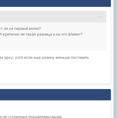
ут ли на первый моню?
 критично ли такая разница и на что влияет?
за арку. хотя если еще резину меньше поставить
ка на ступичные подшипники выше.