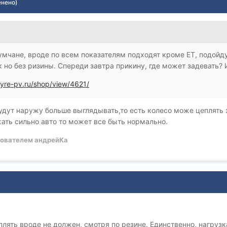
енено)
мчане, вроде по всем показателям подходят кроме ET, подойд
 но без ризины. Спереди завтра прикину, где может задевать? И
/tyre-pv.ru/shop/view/4621/
удут наружу больше выглядывать,то есть колесо може цеплять 
ать сильно авто то может все быть нормально.
ователем андрейКа
лять вроде не должен, смотря по резине. Единственно, нагруз