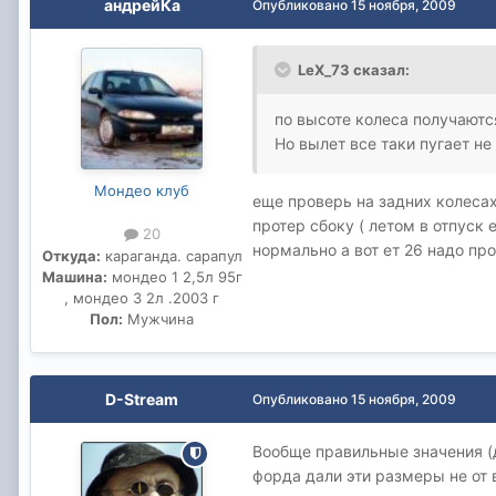
андрейКа
Опубликовано
15 ноября, 2009
LeX_73 сказал:
по высоте колеса получаютс
Но вылет все таки пугает не 
Мондео клуб
еще проверь на задних колесах
протер сбоку ( летом в отпуск 
20
нормально а вот ет 26 надо пр
Откуда:
караганда. сарапул
Машина:
мондео 1 2,5л 95г
, мондео 3 2л .2003 г
Пол:
Мужчина
D-Stream
Опубликовано
15 ноября, 2009
Вообще правильные значения (
форда дали эти размеры не от 