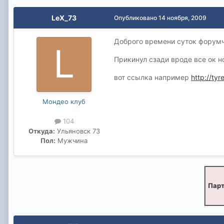
LeX_73
Опубликовано
14 ноября, 2009
Доброго времени суток форумч
Прикинул сзади вроде все ок н
вот ссылка например
http://ty
Мондео клуб
104
Откуда:
Ульяновск 73
Пол:
Мужчина
Парт