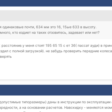
я одинаковые почти, 634 мм это 16, 15ые 633 в высоту.
много, кто ездиет на таких отзовитесь, задевает или нет?
 расстояние.у меня стоят 195 65 15 с ет 36( пассат ауди) в пр
ездил с полной загрузкой). не забудь проверить передние колеса
оверять
допустимые типоразмеры) даны в инструкции по эксплуатации а
вредности, а на основании расчетов. Навскидку - меняются мо