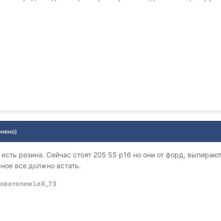
енено)
 есть резина. Сейчас стоят 205 55 р16 но они от форд, выпирают
рное все должно встать.
ователем LeX_73