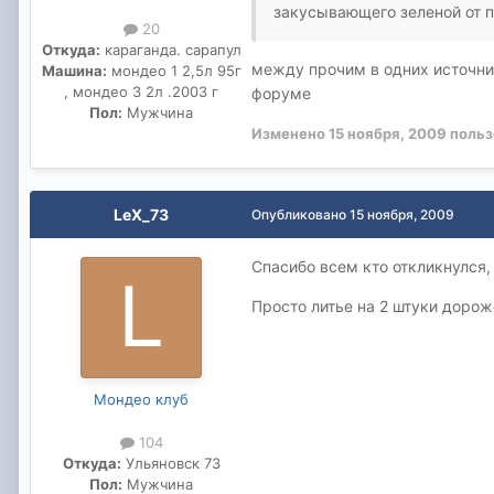
закусывающего зеленой от п
20
Откуда:
караганда. сарапул
между прочим в одних источник
Машина:
мондео 1 2,5л 95г
, мондео 3 2л .2003 г
форуме
Пол:
Мужчина
Изменено
15 ноября, 2009
польз
LeX_73
Опубликовано
15 ноября, 2009
Спасибо всем кто откликнулся,
Просто литье на 2 штуки дороже
Мондео клуб
104
Откуда:
Ульяновск 73
Пол:
Мужчина