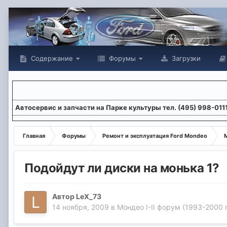
Содержание
Форумы
Загрузки
Aвтосервис и запчасти на Парке культуры тел. (495) 998-011
Главная
Форумы
Ремонт и эксплуатация Ford Mondeo
М
Подойдут ли диски на монька 1?
Автор
LeX_73
14 ноября, 2009
в
Мондео I-II форум (1993-2000 г