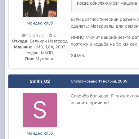
когда обнуляю мозг машина е
Если диагностический разъём ж
Мондео клуб
сделать: Материалы для ремон
13,5 тыс
21
ИМНО глючит какой(кие)-то дат
Откуда:
Великий Новгород
поэтому и ходьба на 5о км как
Машина:
ФМ3, 1,8л, 2007,
седан, МКПП
Удачи.
Пол:
Мужчина
Smith_02
Опубликовано
11 ноября, 2009
Спасибо большое. Я тоже склон
выявить причину?
Мондео клуб