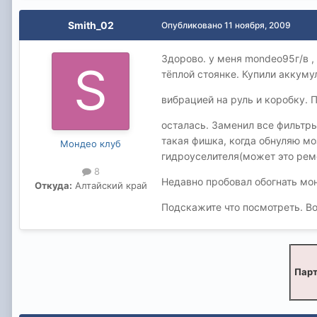
Smith_02
Опубликовано
11 ноября, 2009
Здорово. у меня mondeo95г/в , 
тёплой стоянке. Купили аккуму
вибрацией на руль и коробку. П
осталась. Заменил все фильтры
такая фишка, когда обнуляю мо
Мондео клуб
гидроуселителя(может это рем
8
Недавно пробовал обогнать монд
Откуда:
Алтайский край
Подскажите что посмотреть. В
Парт