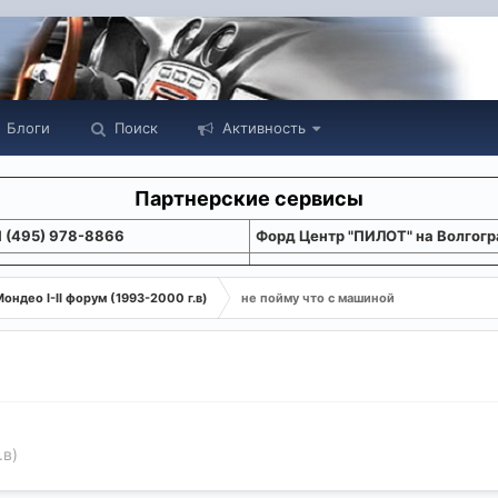
Блоги
Поиск
Активность
Партнерские сервисы
1 (495) 978-8866
Форд Центр "ПИЛОТ" на Волгогр
ондео I-II форум (1993-2000 г.в)
не пойму что с машиной
.в)