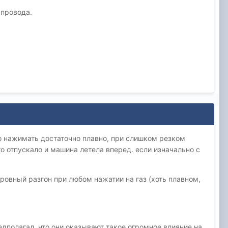
 провода.
о нажимать достаточно плавно, при слишком резком
о отпускало и машина летела вперед. если изначально с
 ровный разгон при любом нажатии на газ (хоть плавном,
едполагал, что они оказывают такое огромное влияние на