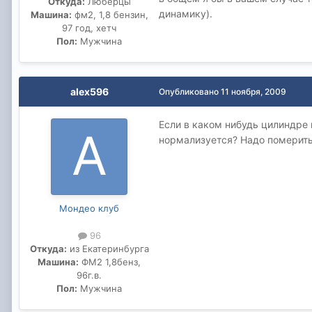
Откуда:
Люберцы
динамику).
Машина:
фм2, 1,8 бензин,
97 год, хетч
Пол:
Мужчина
alex596
Опубликовано
11 ноября, 2009
Если в каком нибудь цилиндре 
нормализуется? Надо померит
Мондео клуб
96
Откуда:
из Екатеринбурга
Машина:
ФМ2 1,8бенз,
96г.в.
Пол:
Мужчина