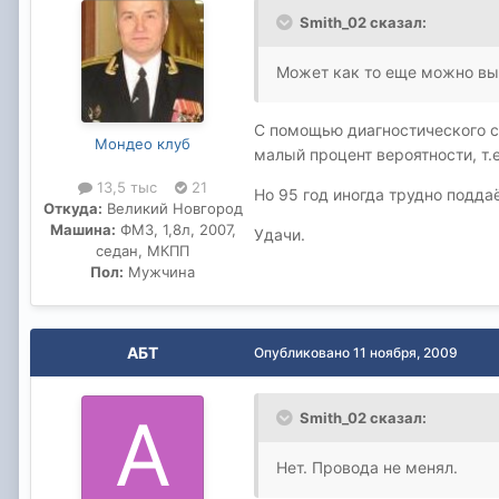
Smith_02 сказал:
Может как то еще можно вы
C помощью диагностического ск
Мондео клуб
малый процент вероятности, т.е
13,5 тыс
21
Но 95 год иногда трудно подда
Откуда:
Великий Новгород
Машина:
ФМ3, 1,8л, 2007,
Удачи.
седан, МКПП
Пол:
Мужчина
АБТ
Опубликовано
11 ноября, 2009
Smith_02 сказал:
Нет. Провода не менял.