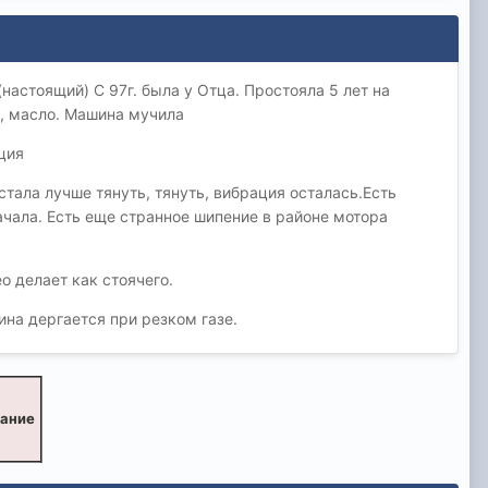
(настоящий) С 97г. была у Отца. Простояла 5 лет на
и, масло. Машина мучила
ация
тала лучше тянуть, тянуть, вибрация осталась.Есть
ачала. Есть еще странное шипение в районе мотора
ео делает как стоячего.
на дергается при резком газе.
вание