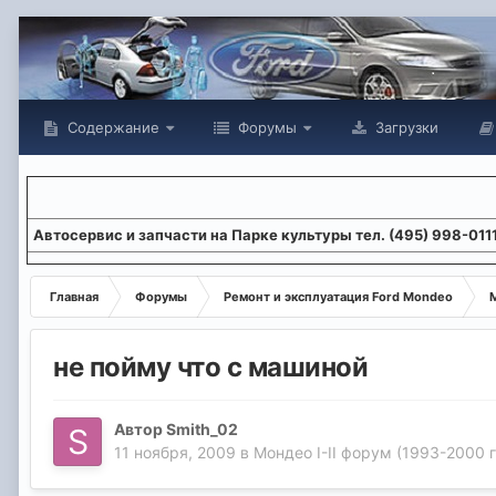
Содержание
Форумы
Загрузки
Aвтосервис и запчасти на Парке культуры тел. (495) 998-011
Главная
Форумы
Ремонт и эксплуатация Ford Mondeo
М
не пойму что с машиной
Автор
Smith_02
11 ноября, 2009
в
Мондео I-II форум (1993-2000 г