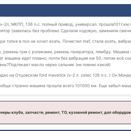
v-2л, МКПП, 136 л.с. полный привод, универсал. прошла101т.км.
лятор (завелась без проблем) Сделали ходовую, заменили свеч
ри топке в пол не хочет ехать. Почистил maf, стала ехать, вибр
, ремень грм с роликами, ремень генератора, лямбду. Машина с
зг машина едет плавно, почти без вибрации км 50, потом всё сн
ень?Подтекает масло через сальник (не помню какой)
ео на Отцовском ford maverick (v-2 л. zetec 126 л.с. ) Он Монд
ообще странно машина прошла всего 101000 км. Еще забыл маши
неры клуба, запчасти, ремонт, ТО, кузовной ремонт, доп оборудо