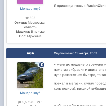
Я присоединяюсь к
RuslanObni
Мондео клуб
893
Откуда:
Московская
область
Машина:
В поиске
Пол:
Мужчина
AGA
Опубликовано
11 ноября, 2009
у меня до недавнего времени 
нажатии вибрация и двигатель 
нуля разгоняться быстро, то та
поехал в магазин, купил прово
хоть резком), никакой вибраци
Мондео клуб
5,5 тыс
1
в общем я бы в вашем случае т