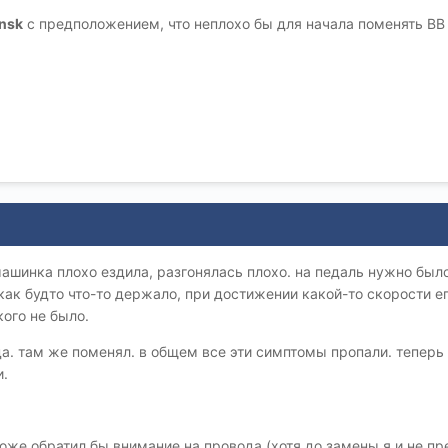
nsk
с предположением, что неплохо бы для начала поменять ВВ
машинка плохо ездила, разгонялась плохо. на педаль нужно был
как будто что-то держало, при достижении какой-то скорости ег
кого не было.
да. там же поменял. в общем все эти симптомы пропали. теперь
и.
оже обратил бы внимание на провода (хотя до замены я и не пр