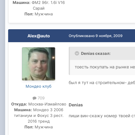
Машина:
ФМ2 96г. 1.6i V16
Сарай
Пол:
Мужчина
Alex@auto
Опубликовано
9 ноября, 2009
Denias сказал:
тоесть покупать на рынке не
был я тут на строительном- де
Мондео клуб
709
Откуда:
Москва-Измайлово
Denias
Машина:
Мондео 3 2006
титаниум и Фокус 3 рест.
пиши вин-скажу номер твоей с
2016 тренд
Пол:
Мужчина