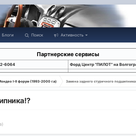
Блоги
Поиск
Активность
Партнерские сервисы
22-6064
Форд Центр "ПИЛОТ" на Волгогр
ондео I-II форум (1993-2000 г.в)
Замена заднего стуричного подшипника
ипника!?
в)