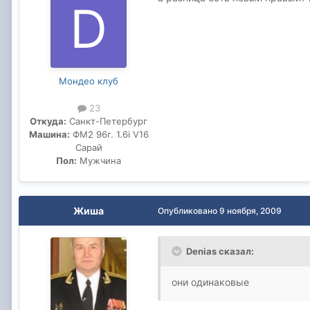
Мондео клуб
23
Откуда:
Санкт-Петербург
Машина:
ФМ2 96г. 1.6i V16
Сарай
Пол:
Мужчина
Жиша
Опубликовано
9 ноября, 2009
Denias сказал:
они одинаковые