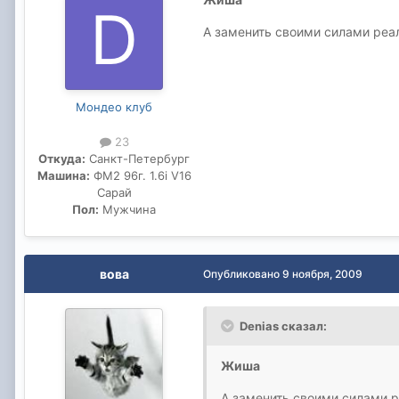
А заменить своими силами реал
Мондео клуб
23
Откуда:
Санкт-Петербург
Машина:
ФМ2 96г. 1.6i V16
Сарай
Пол:
Мужчина
вова
Опубликовано
9 ноября, 2009
Denias сказал:
Жиша
А заменить своими силами р