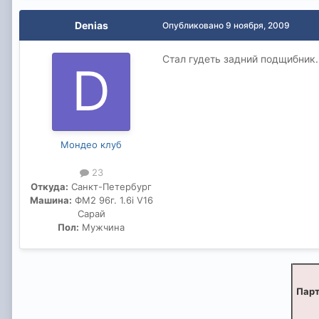
Denias
Опубликовано
9 ноября, 2009
Стал гудеть задний подщибник.
Мондео клуб
23
Откуда:
Санкт-Петербург
Машина:
ФМ2 96г. 1.6i V16
Сарай
Пол:
Мужчина
Парт