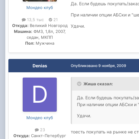
Да. Если будешь покупать/заказ
Мондео клуб
При наличии опции АБСки и "ше
13,5 тыс
21
Откуда:
Великий Новгород
Удачи.
Машина:
ФМ3, 1,8л, 2007,
седан, МКПП
Пол:
Мужчина
Denias
Опубликовано
9 ноября, 2009
Жиша сказал:
Да. Если будешь покупать/за
При наличии опции АБСки и 
Удачи.
Мондео клуб
23
тоесть покупать на рынке не ст
Откуда:
Санкт-Петербург