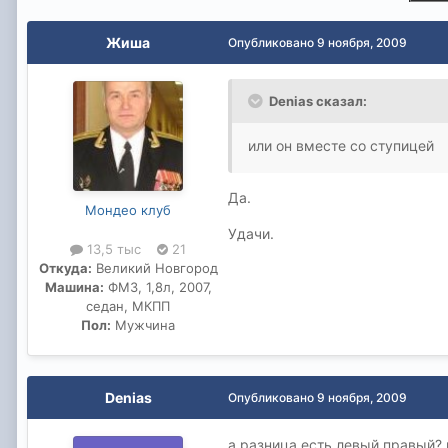
Жиша
Опубликовано
9 ноября, 2009
Denias сказал:
или он вместе со ступицей
Да.
Мондео клуб
Удачи.
13,5 тыс
21
Откуда:
Великий Новгород
Машина:
ФМ3, 1,8л, 2007,
седан, МКПП
Пол:
Мужчина
Denias
Опубликовано
9 ноября, 2009
а разница есть левый правый?