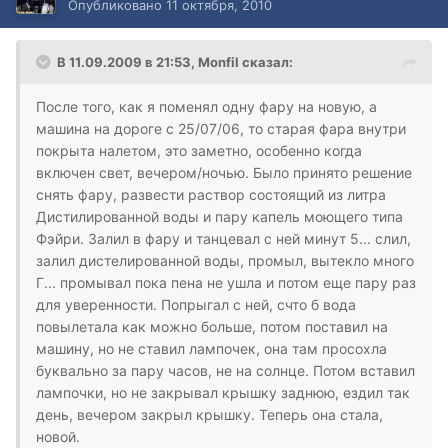
Опубликовано
11 октября, 2010
В 11.09.2009 в 21:53, Monfil сказал:
После того, как я поменял одну фару на новую, а
машина на дороге с 25/07/06, то старая фара внутри
покрыта налетом, это заметно, особенно когда
включен свет, вечером/ночью. Было принято решение
снять фару, развести раствор состоящий из литра
Дистилированной воды и пару капель моющего типа
Фэйри. Залил в фару и танцевал с ней минут 5... слил,
залил дистелированной воды, промыл, вытекло много
Г... промывал пока пена не ушла и потом еще пару раз
для уверенности. Попрыгал с ней, счто б вода
повылетала как можно больше, потом поставил на
машину, но не ставил лампочек, она там просохла
буквально за пару часов, не на солнце. Потом вставил
лампочки, но не закрывал крышку заднюю, ездил так
день, вечером закрыл крышку. Теперь она стала,
новой.