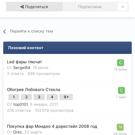
Поделиться
Подписчики
0
Перейти к списку тем
Похожий контент
Led фары глючат
От
Sergei64
,
19 июня
3
ответа
896
просмотров
Обогрев Лобового Стекла
1
2
3
4
9
От
top0101
,
6 января, 2011
206
ответов
102 619
просмотров
Покупка фар Мондео 4 дорестайл 2008 год
От
Drec
,
22 марта