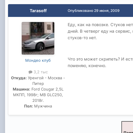
Tarasoff
Опубликовано
29 июня, 2009
Еду, как на повозке. Стуков н
дней. В четверг еду на сервис,
стуков-то нет.
Что это может скрипеть? И есть
Мондео клуб
поменяю, конечно.
3,2 тыс
Откуда:
Уренгой - Москва -
Питер
Машина:
Ford Cougar 2,5L
МКПП, 1998г; MB GLC250,
2018г.
Пол:
Мужчина
Парт