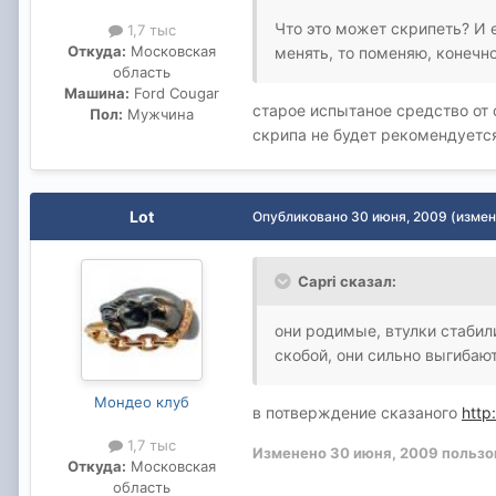
Что это может скрипеть? И е
1,7 тыс
Откуда:
Московская
менять, то поменяю, конечно
область
Машина:
Ford Cougar
старое испытаное средство от
Пол:
Мужчина
скрипа не будет рекомендуетс
Lot
Опубликовано
30 июня, 2009
(измен
Capri сказал:
они родимые, втулки стабили
скобой, они сильно выгибаю
Мондео клуб
в потверждение сказаного
http
1,7 тыс
Изменено
30 июня, 2009
пользо
Откуда:
Московская
область