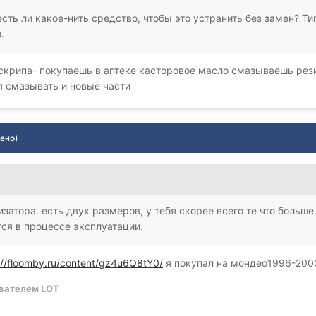
сть ли какое-нить средство, чтобы это устранить без замен? Ти
.
 скрипа- покупаешь в аптеке касторовое масло смазываешь рез
я смазывать и новые части
ено)
затора. есть двух размеров, у тебя скорее всего те что больше
тся в процессе эксплуатации.
://floomby.ru/content/gz4u6Q8tY0/
я покупал на мондео1996-200
вателем LOT