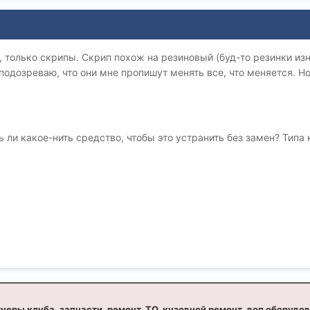
ет, только скрипы. Скрип похож на резиновый (буд-то резинки и
 подозреваю, что они мне пропишут менять все, что меняется. Н
 ли какое-нить средство, чтобы это устранить без замен? Типа 
неры клуба, запчасти, ремонт, ТО, кузовной ремонт, доп оборудо