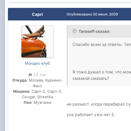
Capri
Опубликовано
30 июня, 2009
Tarasoff сказал:
Спасибо всем за ответы. Теп
Мондео клуб
Я тоже думал о том, что мо
1,5 тыс
смазкой смазать?
Откуда:
Москва, Куркино-
Фасо
Машина:
Capri-2, Capri-3,
Cougar, StreetKa
Пол:
Мужчина
не разъест. когда перебирал с
усе работает уже лет 5.