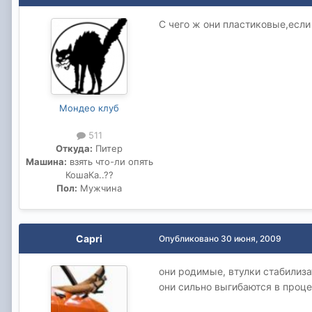
С чего ж они пластиковые,если
Мондео клуб
511
Откуда:
Питер
Машина:
взять что-ли опять
КошаКа..??
Пол:
Мужчина
Capri
Опубликовано
30 июня, 2009
они родимые, втулки стабилизат
они сильно выгибаются в проце