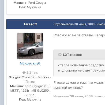
Машина:
Ford Cougar
Пол:
Мужчина
Tarasoff
Опубликовано
30 июня, 2009
(измен
Спасибо всем за ответы. Тепер
LOT сказал:
Мондео клуб
старое испытаное средство 
и тд скрипа не будет реком
3,2 тыс
Откуда:
Уренгой - Москва -
Питер
Я тоже думал о том, что может
Машина:
Ford Cougar 2,5L
смазкой смазать?
МКПП, 1998г; MB GLC250,
2018г.
Изменено
30 июня, 2009
пользо
Пол:
Мужчина