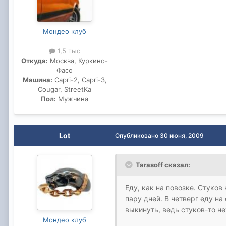
Мондео клуб
1,5 тыс
Откуда:
Москва, Куркино-
Фасо
Машина:
Capri-2, Capri-3,
Cougar, StreetKa
Пол:
Мужчина
Lot
Опубликовано
30 июня, 2009
Tarasoff сказал:
Еду, как на повозке. Стуков
пару дней. В четверг еду на
выкинуть, ведь стуков-то не
Мондео клуб