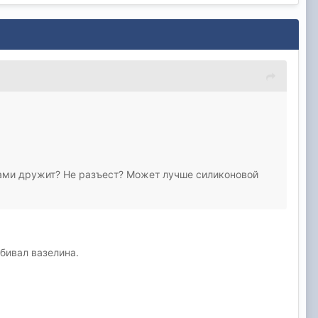
нками дружит? Не разъест? Может лучше силиконовой
бивал вазелина.