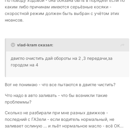
По поводу ходовой - она обязана быть в порядке! Если по
каким либо причинам имеются серьёзные косяки -
скоростной режим должен быть выбран с учётом этих
нюансов.
vlad-kram сказал:
двигло очистить дай обороты на 2 ,3 передачи,за
городом на 4
Вот не понимаю - что все пытаются в двигле чистить?
Что надо в авто заливать - что бы возникли такие
проблеммы?
Сколько не разбирали при мне разных движков -
последний с ГАЗели - если водитель нормальный, не
заливает ослиную ... и льёт нормальное масло - всё ОК...