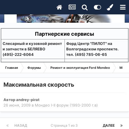
Партнерские сервисы
Слесарный и кузовной ремонт
Форд Центр "ПИЛОТ" на
и запчасти в БЕЛЯЕВО
Волгоградском проспекте.
(495)-222-6064
тел. (495) 785-06-65
Главная
Форумы
Ремонт и эксплуатация Ford Mondeo
Монде
Максимальная скорость
Автор
andrey-pirat
26 июня, 2009
в
Мондео I-II форум (1993-2000 г.в)
НАЗАД
Страница 1 из 3
ДАЛЕЕ