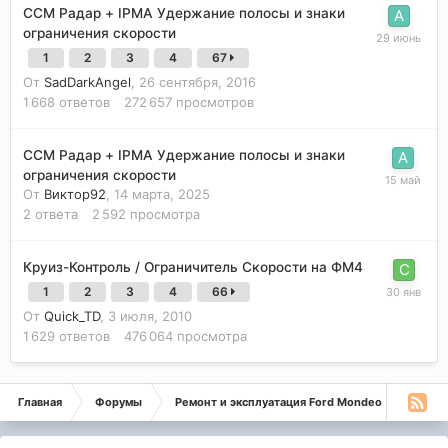
CCM Радар + IPMA Удержание полосы и знаки
ограничения скорости
1
2
3
4
67
От
SadDarkAngel
,
26 сентября, 2016
1 668
ответов
272 657
просмотров
CCM Радар + IPMA Удержание полосы и знаки
ограничения скорости
От
Виктор92
,
14 марта, 2025
2
ответа
2 592
просмотра
Круиз-Контроль / Ограничитель Скорости на ФМ4
1
2
3
4
66
От
Quick_TD
,
3 июля, 2010
1 629
ответов
476 064
просмотра
Главная
Форумы
Ремонт и эксплуатация Ford Mondeo
Монде