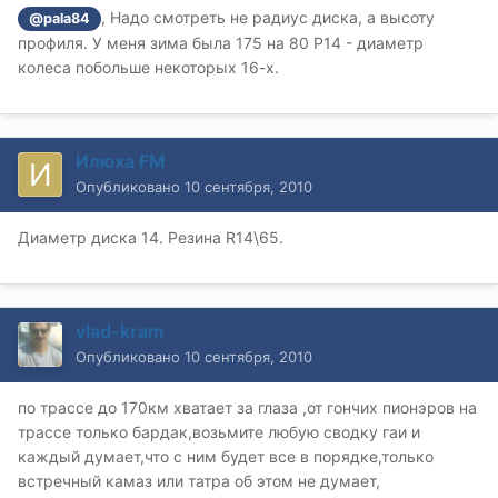
, Надо смотреть не радиус диска, а высоту
@pala84
профиля. У меня зима была 175 на 80 Р14 - диаметр
колеса побольше некоторых 16-х.
Илюха FM
Опубликовано
10 сентября, 2010
Диаметр диска 14. Резина R14\65.
vlad-kram
Опубликовано
10 сентября, 2010
по трассе до 170км хватает за глаза ,от гончих пионэров на
трассе только бардак,возьмите любую сводку гаи и
каждый думает,что с ним будет все в порядке,только
встречный камаз или татра об этом не думает,