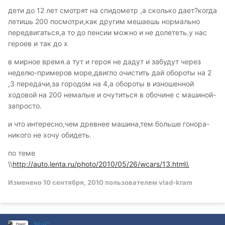
дети до 12 лет смотрят на спидометр ,а сколько дает?когда
летишь 200 посмотри,как другим мешаешь нормально
передвигаться,а то до пенсии можно и не долететь.у нас
героев и так до х
в мирное время.а тут и героя не дадут и забудут через
неделю-примеров море,двигло очистить дай обороты на 2
,3 передачи,за городом на 4,а обороты в изношенной
ходовой на 200 немалые и очутиться в обочине с машиной-
запросто.
и что интересно,чем древнее машина,тем больше гонора-
никого не хочу обидеть.
по теме
\\
http://auto.lenta.ru/photo/2010/05/26/wcars/13.htm\\
Изменено
10 сентября, 2010
пользователем vlad-kram
NaC