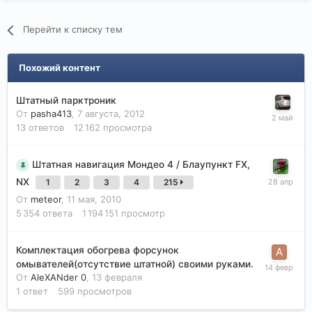
Перейти к списку тем
Похожий контент
Штатный парктроник
От
pasha413
,
7 августа, 2012
13
ответов
12 162
просмотра
Штатная навигация Мондео 4 / Блаупункт FX,
NX
1
2
3
4
215
От
meteor
,
11 мая, 2010
5 354
ответа
1 194 151
просмотр
Комплектация обогрева форсунок
омывателей(отсутствие штатной) своими руками.
От
AleXANder 0
,
13 февраля
1
ответ
599
просмотров