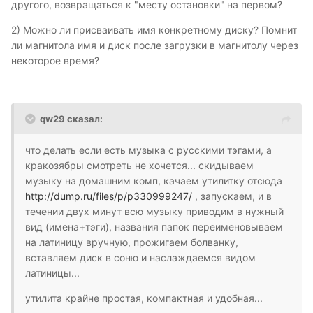
другого, возвращаться к "месту остановки" на первом?
2) Можно ли присваивать имя конкретному диску? Помнит
ли магнитола имя и диск после загрузки в магнитолу через
некоторое время?
qw29 сказал:
что делать если есть музыка с русскими тэгами, а
кракозябры смотреть не хочется... скидываем
музыку на домашним комп, качаем утилитку отсюда
http://dump.ru/files/p/p330999247/
, запускаем, и в
течении двух минут всю музыку приводим в нужный
вид (имена+тэги), названия папок переименовываем
на латиницу вручную, прожигаем болванку,
вставляем диск в соню и наслаждаемся видом
латиницы...
утилита крайне простая, компактная и удобная...