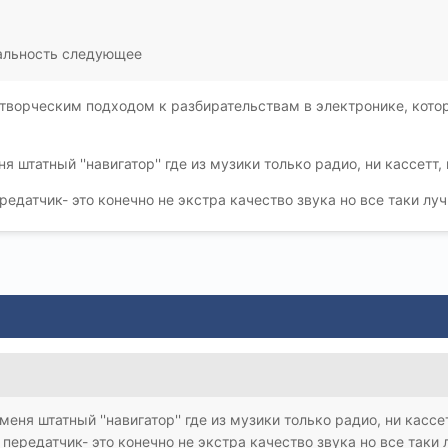
еальность следующее
 творческим подходом к разбирательствам в электронике, кото
ня штатный ''навигатор'' где из музики только радио, ни кассетт
едатчик- это конечно не экстра качество звука но все таки луч
меня штатный ''навигатор'' где из музики только радио, ни кассе
передатчик- это конечно не экстра качество звука но все таки 