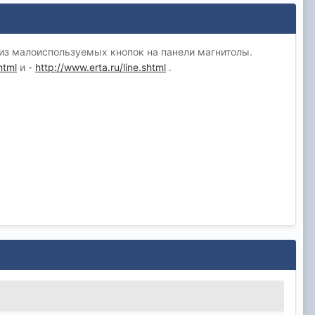
 из малоиспользуемых кнопок на панели магнитолы.
html
и -
http://www.erta.ru/line.shtml
.