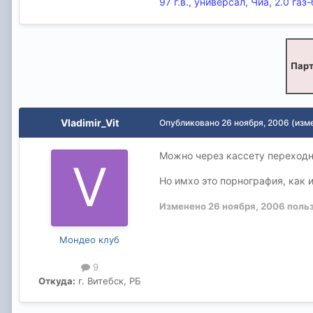
97 г.в., универсал, Чиа, 2.0 газ
Парт
Vladimir_Vit
Опубликовано
26 ноября, 2006
(изм
Можно через каcсету переходни
Но имхо это порнография, как 
Изменено
26 ноября, 2006
польз
Мондео клуб
9
Откуда:
г. Витебск, РБ