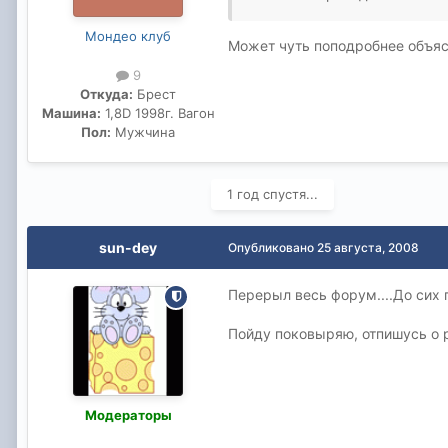
Мондео клуб
Может чуть поподробнее объяс
9
Откуда:
Брест
Машина:
1,8D 1998г. Вагон
Пол:
Мужчина
1 год спустя...
sun-dey
Опубликовано
25 августа, 2008
Перерыл весь форум....До сих 
Пойду поковыряю, отпишусь о р
Модераторы