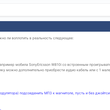
жно ли воплотить в реальность следующее:
например мобила SonyEricsson W810i со встроенным проигрыват
ку можно дополнительно приобрести аудио кабель или с 1 мал
дулятора) подсоеденить МП3 к магнитоле, пусть и без джойтси