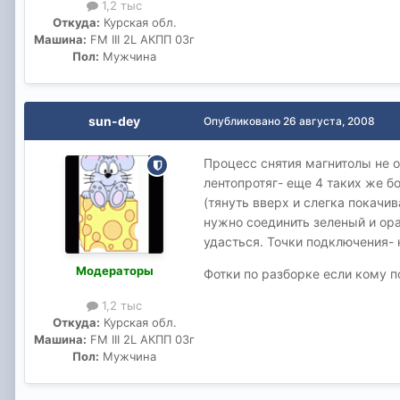
1,2 тыс
Откуда:
Курская обл.
Машина:
FM III 2L АКПП 03г
Пол:
Мужчина
sun-dey
Опубликовано
26 августа, 2008
Процесс снятия магнитолы не 
лентопротяг- еще 4 таких же бо
(тянуть вверх и слегка покачив
нужно соединить зеленый и ора
удасться. Точки подключения- 
Модераторы
Фотки по разборке если кому п
1,2 тыс
Откуда:
Курская обл.
Машина:
FM III 2L АКПП 03г
Пол:
Мужчина