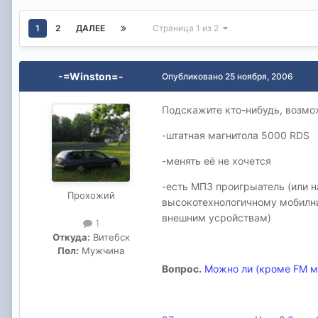
1
2
ДАЛЕЕ
Страница 1 из 2
-=Winston=-
Опубликовано
25 ноября, 2006
Подскажите кто-нибудь, возмо
-штатная магнитола 5000 RDS
-менять её не хочется
-есть МП3 проигрыатель (или 
Прохожий
высокотехнологичному мобилни
внешним усройствам)
1
Откуда:
Витебск
Пол:
Мужчина
Вопрос.
Можно ли (кроме FM мо