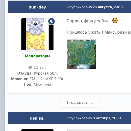
sun-dey
Опубликовано
26 августа, 2008
Пардон, фотку забыл
Пришлось ужать ( Макс. размер
Модераторы
1,2 тыс
Откуда:
Курская обл.
Машина:
FM III 2L АКПП 03г
Пол:
Мужчина
1 год спустя...
deniss_
Опубликовано
8 октября, 2009