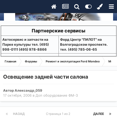
Партнерские сервисы
Aвтосервис и запчасти на
Форд Центр "ПИЛОТ" на
Парке культуры тел. (495)
Волгоградском проспекте.
998-0111 (495) 978-8866
тел. (495) 785-06-65
Главная
Форумы
Ремонт и эксплуатация Ford Mondeo
Монде
Освещение задней части салона
Автор
Александр_059
17 октября, 2006
в
Доп оборудование ФМ-3
НАЗАД
Страница 1 из 2
ДАЛЕЕ