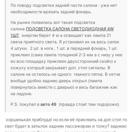
По поводу подсветки задней части салона : уже нет
необходимости врезать задний фонарь.
На рынке появилась вот такая подсветка
салона
ПОДСВЕТКА САЛОНА СВЕТОДИОДНАЯ 4W
1ШТ
энергии берет 4 w а освещает как лампа 21
свеча приятного света. Я установил их на весь салон
4 штуки. 2 шт. в ноги , 1 шт. в передний фонарь, 1 шт.
приклеил (сама лампа толщиной 2-3 мм а с низу у нее
во всю площадку приклеен двухсторонний скойч) к
кожуху который закрывает доп. стоп сигналы. В
салоне не осталось не одного темного пятна. В хетче
вообще удобно заднею дверь открыл (лампа
повернулась вместе с дверью) и весь багажник как
на ладони.
P.S. покупал в
авто 49
(правда стоит там подороже).
хоршенькая приблуда! но если её приклеить на доп стоп то
свет будет в затылок задним пассажирам и толку? заднюю