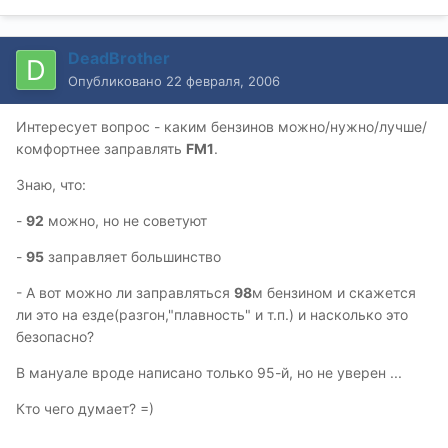
DeadBrother
Опубликовано
22 февраля, 2006
Интересует вопрос - каким бензинов можно/нужно/лучше/
комфортнее заправлять
FM1
.
Знаю, что:
-
92
можно, но не советуют
-
95
заправляет большинство
- А вот можно ли заправляться
98
м бензином и скажется
ли это на езде(разгон,"плавность" и т.п.) и насколько это
безопасно?
В мануале вроде написано только 95-й, но не уверен ...
Кто чего думает? =)