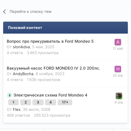
Перейти к списку тем
Похожий контент
Вопрос про прикуриватель в Ford Mondeo 5
От
slonikdva
,
5 мая, 2025
4
ответа
3 463
просмотра
Вакуумный насос FORD MONDEO IV 2.0 200лс.
От
AndyBocha
,
8 ноября, 2023
4
ответа
1 936
просмотров
Электрическая схема Ford Mondeo 4
1
2
3
4
17
От
Flex
,
30 июля, 2008
409
ответов
265 523
просмотра