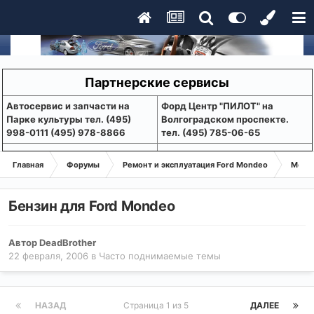
Партнерские сервисы
Aвтосервис и запчасти на
Форд Центр "ПИЛОТ" на
Парке культуры тел. (495)
Волгоградском проспекте.
998-0111 (495) 978-8866
тел. (495) 785-06-65
Главная
Форумы
Ремонт и эксплуатация Ford Mondeo
Монде
Бензин для Ford Mondeo
Автор
DeadBrother
22 февраля, 2006
в
Часто поднимаемые темы
НАЗАД
Страница 1 из 5
ДАЛЕЕ