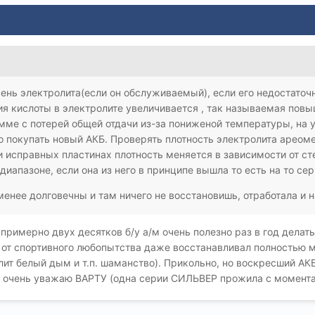
ень электролита(если он обслуживаемый), если его недостаточн
я кислоты в электролите увеличивается , так называемая повы
сумме с потерей общей отдачи из-за пониженой температуры, на 
адо покупать новый АКБ. Проверять плотность электролита ареом
и исправных пластинах плотность меняется в зависимости от ст
диапазоне, если она из него в принципе вышла то есть на то се
нее долговечны и там ничего не восстановишь, отработала и н
 примерно двух десятков б/у а/м очень полезно раз в год делат
) от спортивного любопытства даже восстанавливал полностью 
алит белый дым и т.п. шаманство). Прикольно, но воскресший АК
я очень уважаю ВАРТУ (одна серии СИЛЬВЕР прожила с момента 