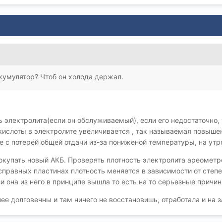
кумулятор? Чтоб он холода держал.
 электролита(если он обслуживаемый), если его недостаточно, 
кислоты в электролите увеличивается , так называемая повыше
ме с потерей общей отдачи из-за пониженой температуры, на ут
 покупать новый АКБ. Проверять плотность электролита ареометр
справных пластинах плотность меняется в зависимости от степе
и она из него в принципе вышла то есть на то серьезные причин
 долговечны и там ничего не восстановишь, отработала и на з