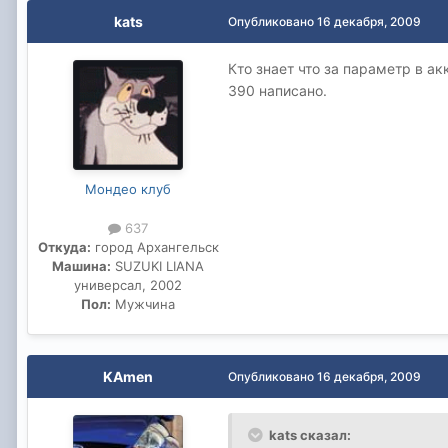
kats
Опубликовано
16 декабря, 2009
Кто знает что за параметр в а
390 написано.
Мондео клуб
637
Откуда:
город Архангельск
Машина:
SUZUKI LIANA
универсал, 2002
Пол:
Мужчина
KAmen
Опубликовано
16 декабря, 2009
kats сказал: