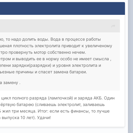
о, то надо долить воды. Вода в процессе работы
шеная плотность электролита приводит к увеличеному
утро провернуть мотор собственно нечем.
етром и выводить ее в норму особо не имеет смысла ,
епени зарядки(разрядки) и уровня электролита и
рьезные причины и спасет замена батареи.
а замену .
ь цикл полного разряда (лампочкой) и заряда АКБ. Один
мёртвую батарею (сливаешь электролит, заливаешь
Б жил три месяца. Итог: если есть финансы, то лучше
выпуска 10 лет). Удачи!