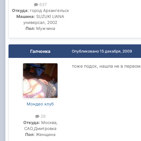
637
Откуда:
город Архангельск
Машина:
SUZUKI LIANA
универсал, 2002
Пол:
Мужчина
Галчонка
Опубликовано
15 декабря, 2009
тоже подох, нашла не в первом
Мондео клуб
26
Откуда:
Москва,
САО,Дмитровка
Пол:
Женщина