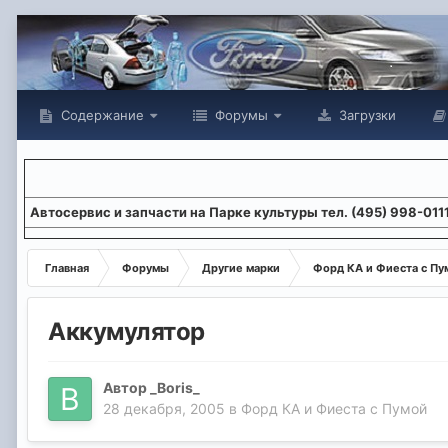
Содержание
Форумы
Загрузки
Aвтосервис и запчасти на Парке культуры тел. (495) 998-011
Главная
Форумы
Другие марки
Форд КА и Фиеста с Пу
Аккумулятор
Автор
_Boris_
28 декабря, 2005
в
Форд КА и Фиеста с Пумой