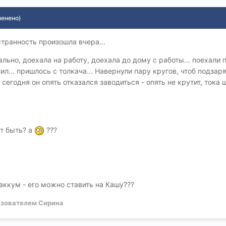
менено)
странность произошла вчера...
ально, доехала на работу, доехала до дому с работы... поехали
ил... пришлось с толкача... Навернули пару кругов, чтоб подза
м сегодня он опять отказался заводиться - опять не крутит, ток
ет быть? а
???
 аккум - его можно ставить на Кашу???
зователем Сирина