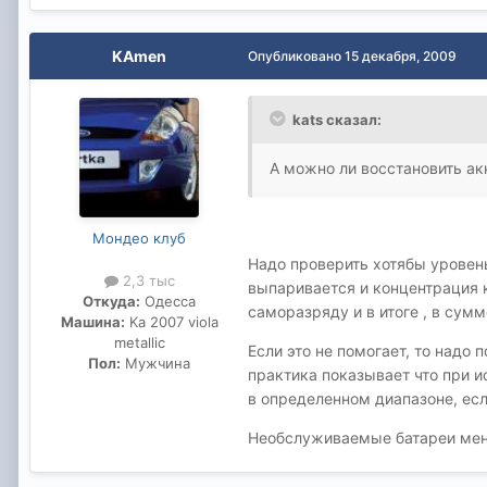
KAmen
Опубликовано
15 декабря, 2009
kats сказал:
А можно ли восстановить ак
Мондео клуб
Надо проверить хотябы уровень
2,3 тыс
выпаривается и концентрация 
Откуда:
Одесса
саморазряду и в итоге , в сум
Машина:
Ka 2007 viola
metallic
Если это не помогает, то надо
Пол:
Мужчина
практика показывает что при и
в определенном диапазоне, есл
Необслуживаемые батареи менее