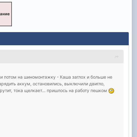
вание
ли потом на шиномонтажку - Каша заглох и больше не
зарядить аккум, остановились, выключили двигло,
 крутит, тока щелкает... пришлось на работу пешком