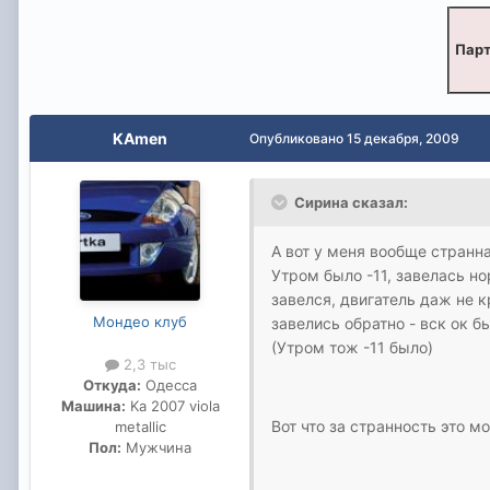
Парт
KAmen
Опубликовано
15 декабря, 2009
Сирина сказал:
А вот у меня вообще странна
Утром было -11, завелась но
завелся, двигатель даж не к
Мондео клуб
завелись обратно - вск ок б
(Утром тож -11 было)
2,3 тыс
Откуда:
Одесса
Машина:
Ka 2007 viola
Вот что за странность это м
metallic
Пол:
Мужчина