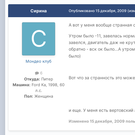
Сирина
Опубликовано
15 декабря, 2009
(из
А вот у меня вообще странная 
Утром было -11, завелась норм
завелся, двигатель даж не крут
обратно - вск ок было...А утро
было)
Мондео клуб
6
Вот что за странность это мож
Откуда:
Питер
Машина:
Ford Ka, 1998, 60
л.с.
Пол:
Женщина
и еще. У меня есть вертовский
Изменено
15 декабря, 2009
поль