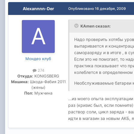
Alexannnn-Der
Опубликовано
16 декабря, 2009
KAmen сказал:
Надо проверить хотябы уров
выпаривается и концентраци
саморазряду и в итоге , в 
Мондео клуб
Если это не помогает, то н
практика показывает что пр
274
колеблется в определенном 
Откуда:
KONIGSBERG
Машина:
Шкода-Фабия 2011
Необслуживаемые батареи ме
(жены)
Пол:
Мужчина
...из моего опыта эксплуатации
раз (кризис был, если помните
раствор соли, цикл заряда - в
идти в магазин за новым АКБ, 