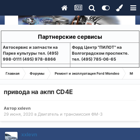
Партнерские сервисы
Aвтосервис и запчасти на
Форд Центр "ПИЛОТ" на
Парке культуры тел. (495)
Волгоградском проспекте.
998-0111 (495) 978-8866
тел. (495) 785-06-65
Главная
Форумы
Ремонт и эксплуатация Ford Mondeo
Монде
привода на акпп CD4E
Автор
xxlevn
29 июня, 2020
в
Двигатель и трансмиссия ФМ-3
xxlevn