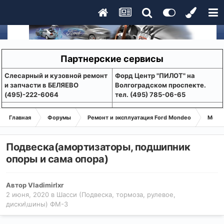
Партнерские сервисы
Слесарный и кузовной ремонт
Форд Центр "ПИЛОТ" на
и запчасти в БЕЛЯЕВО
Волгоградском проспекте.
(495)-222-6064
тел. (495) 785-06-65
Главная
Форумы
Ремонт и эксплуатация Ford Mondeo
Монде
Подвеска(амортизаторы, подшипник
опоры и сама опора)
Автор
Vladimirlxr
2 июня, 2020
в
Шасси (Подвеска, тормоза, рулевое,
диски\шины) ФМ-3