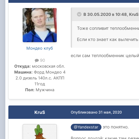
В 30.05.2020 в 10:48,
KruS
Тоже сопливит теплообменни
Если кто знает как вылечит
Мондео клуб
если сам теплообменник целый 
90
Откуда:
московская обл.
Машина:
Форд Мондео 4
2.0 дизель 140л.с. АКПП
11год
Пол:
Мужчина
KruS
Опубликовано
31 мая, 2020
это понятно.
@Yandexstar
Вопрос другой: какие там резин