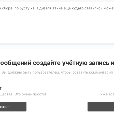
 в сборе. по бусту хз. а дизеля такие ещё кудато ставились мо
ообщений создайте учётную запись 
Вы должны быть пользователем, чтобы оставить комментарий
т
ществе. Это очень просто!
Уже ест
вателя