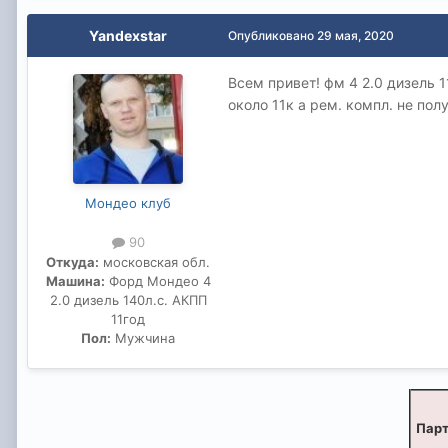
Yandexstar
Опубликовано
29 мая, 2020
Всем привет! фм 4 2.0 дизель 
около 11к а рем. компл. не по
Мондео клуб
90
Откуда:
московская обл.
Машина:
Форд Мондео 4
2.0 дизель 140л.с. АКПП
11год
Пол:
Мужчина
Парт