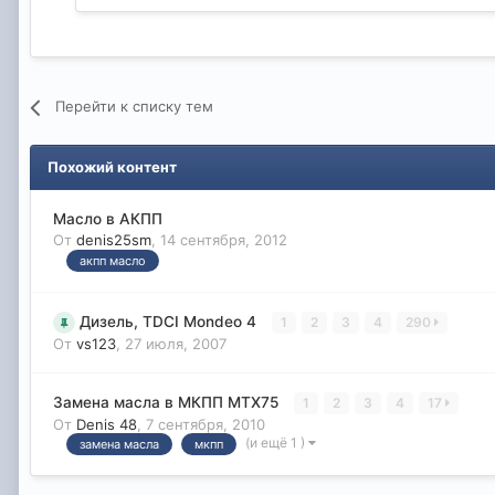
Перейти к списку тем
Похожий контент
Масло в АКПП
От
denis25sm
,
14 сентября, 2012
акпп масло
Дизель, TDCI Mondeo 4
1
2
3
4
290
От
vs123
,
27 июля, 2007
Замена масла в МКПП МТХ75
1
2
3
4
17
От
Denis 48
,
7 сентября, 2010
(и ещё 1 )
замена масла
мкпп