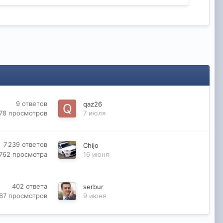
9
ответов
qaz26
178
просмотров
7 июля
7 239
ответов
Chijo
 762
просмотра
16 июня
402
ответа
serbur
67
просмотров
9 июня