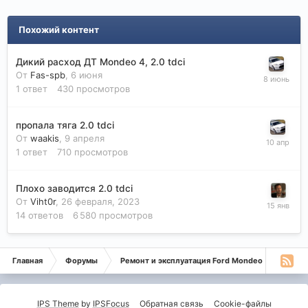
Похожий контент
Дикий расход ДТ Mondeo 4, 2.0 tdci
От
Fas-spb
,
6 июня
1
ответ
430
просмотров
пропала тяга 2.0 tdci
От
waakis
,
9 апреля
1
ответ
710
просмотров
Плохо заводится 2.0 tdci
От
Viht0r
,
26 февраля, 2023
14
ответов
6 580
просмотров
Главная
Форумы
Ремонт и эксплуатация Ford Mondeo
Дизе
IPS Theme
by
IPSFocus
Обратная связь
Cookie-файлы