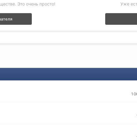
ществе. Это очень просто!
Уже ест
вателя
1 0