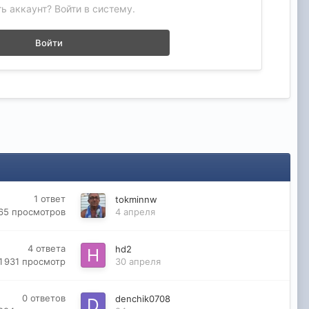
ь аккаунт? Войти в систему.
Войти
1
ответ
tokminnw
65
просмотров
4 апреля
4
ответа
hd2
1 931
просмотр
30 апреля
0
ответов
denchik0708