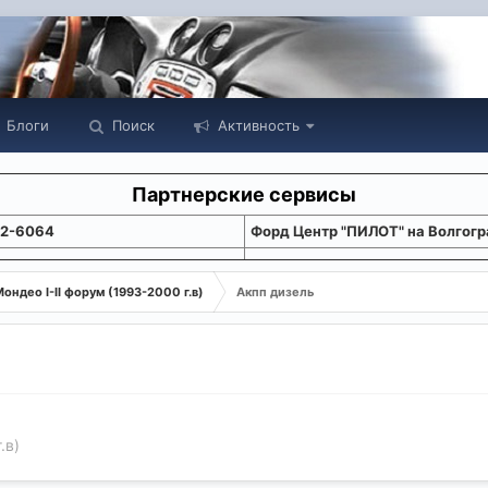
Блоги
Поиск
Активность
Партнерские сервисы
22-6064
Форд Центр "ПИЛОТ" на Волгогр
ондео I-II форум (1993-2000 г.в)
Акпп дизель
.в)