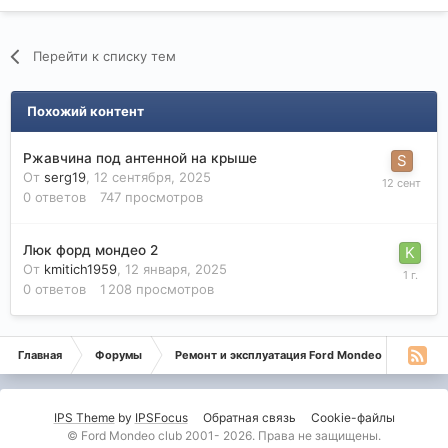
Перейти к списку тем
Похожий контент
Ржавчина под антенной на крыше
От
serg19
,
12 сентября, 2025
0
ответов
747
просмотров
Люк форд мондео 2
От
kmitich1959
,
12 января, 2025
0
ответов
1 208
просмотров
Главная
Форумы
Ремонт и эксплуатация Ford Mondeo
Монде
IPS Theme
by
IPSFocus
Обратная связь
Cookie-файлы
© Ford Mondeo club 2001- 2026. Права не защищены.