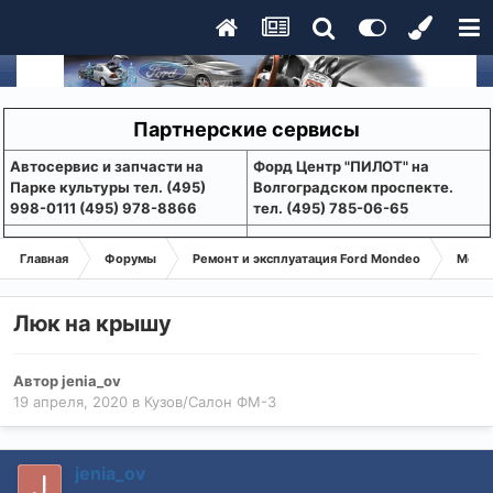
Партнерские сервисы
Aвтосервис и запчасти на
Форд Центр "ПИЛОТ" на
Парке культуры тел. (495)
Волгоградском проспекте.
998-0111 (495) 978-8866
тел. (495) 785-06-65
Главная
Форумы
Ремонт и эксплуатация Ford Mondeo
Монде
Люк на крышу
Автор
jenia_ov
19 апреля, 2020
в
Кузов/Салон ФМ-3
jenia_ov