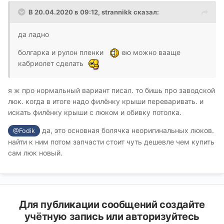
В 20.04.2020 в 09:12,
strannikk
сказал:
да ладно
болгарка и рулон пленки
ею можно вааще
кабриолет сделать
я ж про нормальный вариант писал. то бишь про заводской
люк. когда в итоге надо филёнку крыши переваривать. и
искать филёнку крыши с люком и обивку потолка.
да, это основная болячка неоригинальных люков.
@Fodik
найти к ним потом запчасти стоит чуть дешевле чем купить
сам люк новый.
Для публикации сообщений создайте
учётную запись или авторизуйтесь