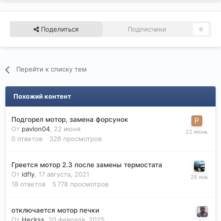
Поделиться
Подписчики
0
Перейти к списку тем
Похожий контент
Подгорел мотор, замена форсунок
От
pavlon04
,
22 июня
0
ответов
326
просмотров
Греется мотор 2.3 после замены термостата
От
idfly
,
17 августа, 2021
18
ответов
5 778
просмотров
отключается мотор печки
От
Heckss
,
20 февраля, 2025