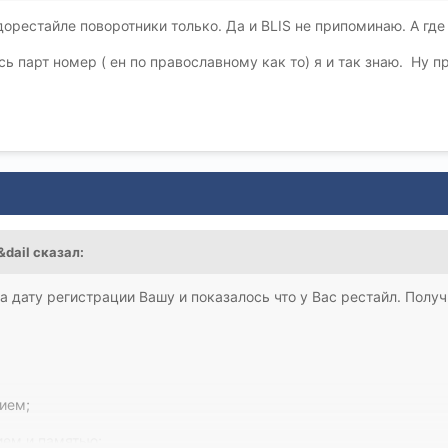
дорестайле поворотники только. Да и BLIS не припоминаю. А где
ой, складыванием, BLIS;
сь парт номер ( ен по православному как то) я и так знаю. Ну
кой, складыванием, памятью, BLIS.
 то пусть научится пользоваться каталогами ECAT и микрокат. От
контактам считает.
&dail
сказал:
а дату регистрации Вашу и показалось что у Вас рестайл. Получ
ием;
ием и памятью;