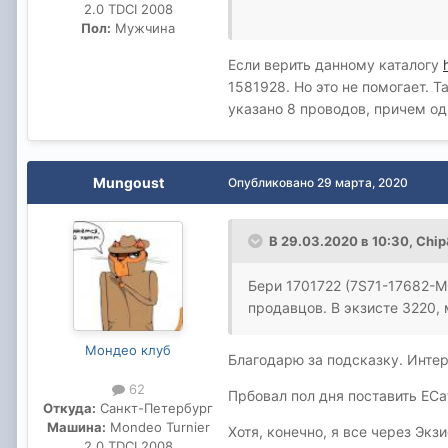
2.0 TDCI 2008
Они все с подогревом, не бы
Пол:
Мужчина
ищете донора. Поставьте For
Если верить данному каталогу
стоит на Вашей машине, бер
1581928. Но это не помогает. 
у меня, я поставил себе с 
указано 8 проводов, причем од
потом в результате окажется
Я не вредный человек и мог 
Mungoust
Опубликовано
29 марта, 2020
В 29.03.2020 в 10:30,
Chip
Бери 1701722 (7S71-17682-MG
продавцов. В экзисте 3220,
Мондео клуб
Благодарю за подсказку. Инте
62
Прбовал пол дня поставить ECa
Откуда:
Санкт-Петербург
Машина:
Mondeo Turnier
Хотя, конечно, я все через Экз
2.0 TDCI 2008