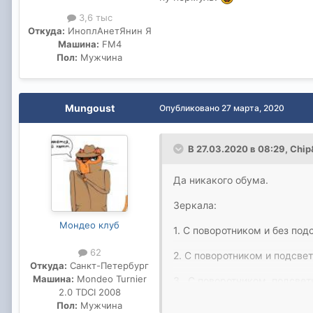
3,6 тыс
Откуда:
ИноплАнетЯнин Я
Машина:
FM4
Пол:
Мужчина
Mungoust
Опубликовано
27 марта, 2020
В 27.03.2020 в 08:29,
Chip
Да никакого обума.
Зеркала:
Мондео клуб
1. С поворотником и без под
62
2. С поворотником и подсвет
Откуда:
Санкт-Петербург
Машина:
Mondeo Turnier
3. С поворотником, подсвет
2.0 TDCI 2008
4. С поворотником, подсвет
Пол:
Мужчина