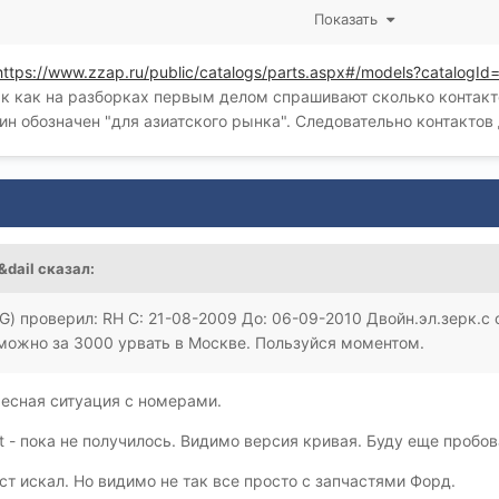
Показать
вает зеркал для мондео без подогрева. А главное как раз инже
dECAT и Вам станет понятно, какого донора искать, а еще прощ
https://www.zzap.ru/public/catalogs/parts.aspx#/models?catalogId
ете инженерный код и ищите свое зеркало, если конечно предхо
Так как на разборках первым делом спрашивают сколько контак
памятью зеркала и менял дверные блоки. Во всем лучше разбира
ин обозначен "для азиатского рынка". Следовательно контактов 
, что кто-то что то перепутал и вы купили не то. Да и желатель
бы запросто сказать, какое зеркало Вам нужно, но лучше когда
&dail
сказал:
) проверил: RH С: 21-08-2009 До: 06-09-2010 Двойн.эл.зерк.с 
 можно за 3000 урвать в Москве. Пользуйся моментом.
ресная ситуация с номерами.
t - пока не получилось. Видимо версия кривая. Буду еще пробов
ист искал. Но видимо не так все просто с запчастями Форд.