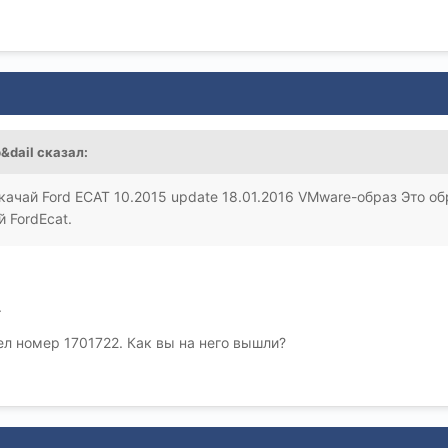
&dail
сказал:
качай Ford ECAT 10.2015 update 18.01.2016 VMware-образ Это о
й FordEcat.
.
ел номер 1701722. Как вы на него вышли?