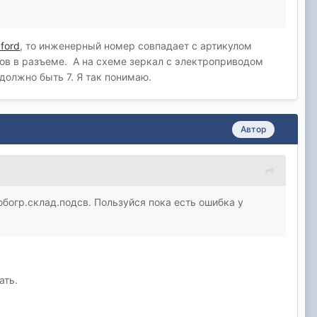
нерный код, именно его пишут на запчастях, если вы уж
е вбиваете в ECAT свои вин и он покажет какое зеркало
=ford
, то инженерный номер совпадает с артикулом
з не проводил апгрейд Вашего пепелаца. Как допустим
тов в разъеме. А на схеме зеркал с электроприводом
ться самому, а не пользоваться чужими мозгами, когда
должно быть 7. Я так понимаю.
но покурить тему по зеркалам, которая есть на форуме.
 Вы разберетесь сами, если уж оседлали этого коня.
Автор
обогр.склад.подсв. Пользуйся пока есть ошибка у
ать.