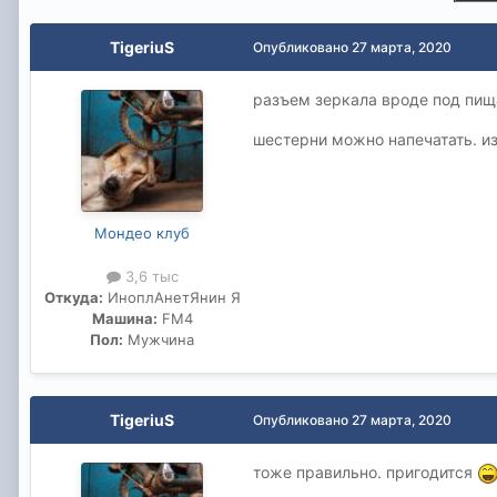
TigeriuS
Опубликовано
27 марта, 2020
разъем зеркала вроде под пищал
шестерни можно напечатать. из
Мондео клуб
3,6 тыс
Откуда:
ИноплАнетЯнин Я
Машина:
FM4
Пол:
Мужчина
TigeriuS
Опубликовано
27 марта, 2020
тоже правильно. пригодится