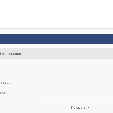
&dail
сказал:
светки;
кой;
кой, складыванием;
Показать
кой, складыванием и памятью;