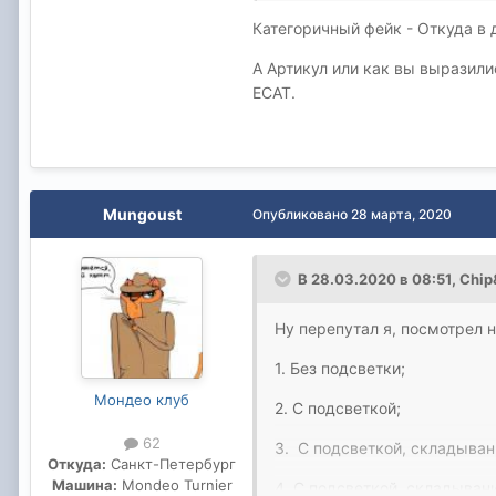
Категоричный фейк - Откуда в 
5. С поворотником, подсветк
А Артикул или как вы выразили
6. С поворотником, подсвет
ECAT.
Раз уж полез в такие дебри,
инженерный номер. А не по 
Mungoust
Опубликовано
28 марта, 2020
В 28.03.2020 в 08:51,
Chip
Ну перепутал я, посмотрел н
1. Без подсветки;
Мондео клуб
2. С подсветкой;
62
3. С подсветкой, складыван
Откуда:
Санкт-Петербург
Машина:
Mondeo Turnier
4. С подсветкой, складыван