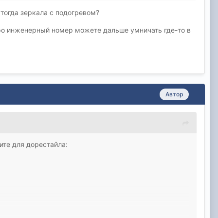
 тогда зеркала с подогревом?
 про инженерный номер можете дальше умничать где-то в
кроет для себя, что есть парт номер, а что
Автор
ите для дорестайла: