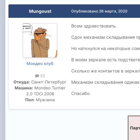
Mungoust
Опубликовано
26 марта, 2020
Всем здравствовать.
Сдох механизм складывания пра
Но наткнулся на некоторые сомн
В моем зеркале есть подстветк
Мондео клуб
Сколько же контактов в зеркал
62
Откуда:
Санкт-Петербург
Механизм складывания одинако
Машина:
Mondeo Turnier
Спасибо.
2.0 TDCI 2008
Пол:
Мужчина
Парт