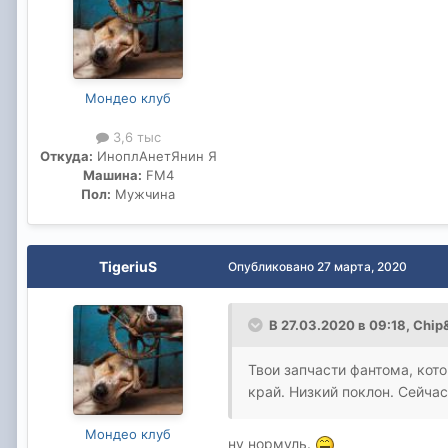
Мондео клуб
3,6 тыс
Откуда:
ИноплАнетЯнин Я
Машина:
FM4
Пол:
Мужчина
TigeriuS
Опубликовано
27 марта, 2020
В 27.03.2020 в 09:18,
Chip&
Твои запчасти фантома, кот
край. Низкий поклон. Сейча
Мондео клуб
ну нормуль.