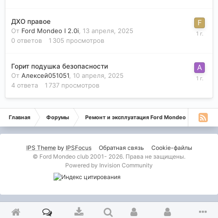
ДХО правое
От
Ford Mondeo I 2.0i
,
13 апреля, 2025
0
ответов
1 305
просмотров
Горит подушка безопасности
От
Алексей051051
,
10 апреля, 2025
4
ответа
1 737
просмотров
Главная
Форумы
Ремонт и эксплуатация Ford Mondeo
Монде
IPS Theme
by
IPSFocus
Обратная связь
Cookie-файлы
© Ford Mondeo club 2001- 2026. Права не защищены.
Powered by Invision Community