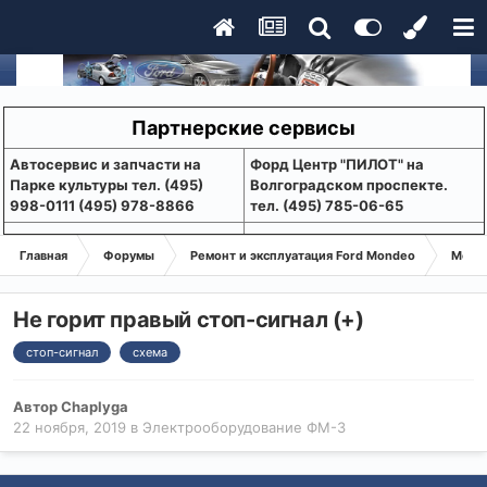
Партнерские сервисы
Aвтосервис и запчасти на
Форд Центр "ПИЛОТ" на
Парке культуры тел. (495)
Волгоградском проспекте.
998-0111 (495) 978-8866
тел. (495) 785-06-65
Главная
Форумы
Ремонт и эксплуатация Ford Mondeo
Монде
Не горит правый стоп-сигнал (+)
стоп-сигнал
схема
Автор
Chaplyga
22 ноября, 2019
в
Электрооборудование ФМ-3