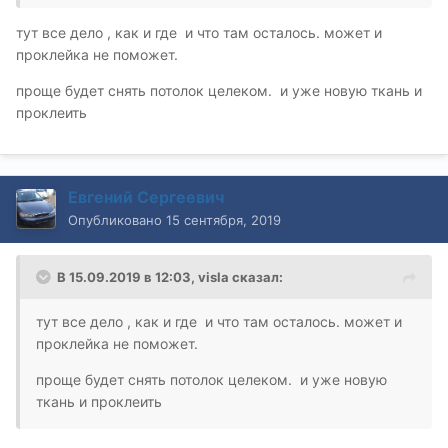
клеем и яко бы у них всё отлично !!! НО вот вопрос то
тут все дело , как и где и что там осталось. может и
в чём.... Как при ЖАРЕ (нагревании)... при ХОЛОДЕ....
проклейка не поможет.
Не отклеивается ли??????
Ежели Вы не делали, тогда и не надо писать умные
проще будет снять потолок целеком. и уже новую ткань и
вещи... Так как Я не хочу переделывать..как говорят
проклеить
пробуй так...пробуй эдак...
Вопрос к тем кто делал.
Заране спасибо!
Евгений Сергеевич
Опубликовано
15 сентября, 2019
В 15.09.2019 в 12:03,
visla
сказал:
тут все дело , как и где и что там осталось. может и
проклейка не поможет.
проще будет снять потолок целеком. и уже новую
ткань и проклеить