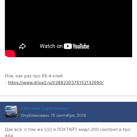
Или, как раз про 88-й клей
-
https://www.drive2.ru/l/288230376152132990/
Евгений Сергеевич
Опубликовано
15 сентября, 2019
Дак всё о том же ))))) и ЛОКТАЙТ мидл 200 смотрел и про
88й...