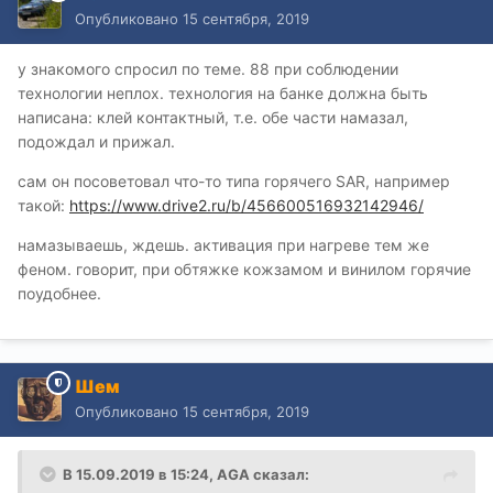
Опубликовано
15 сентября, 2019
у знакомого спросил по теме. 88 при соблюдении
технологии неплох. технология на банке должна быть
написана: клей контактный, т.е. обе части намазал,
подождал и прижал.
сам он посоветовал что-то типа горячего SAR, например
такой:
https://www.drive2.ru/b/456600516932142946/
намазываешь, ждешь. активация при нагреве тем же
феном. говорит, при обтяжке кожзамом и винилом горячие
поудобнее.
Шем
Опубликовано
15 сентября, 2019
В 15.09.2019 в 15:24,
AGA
сказал: