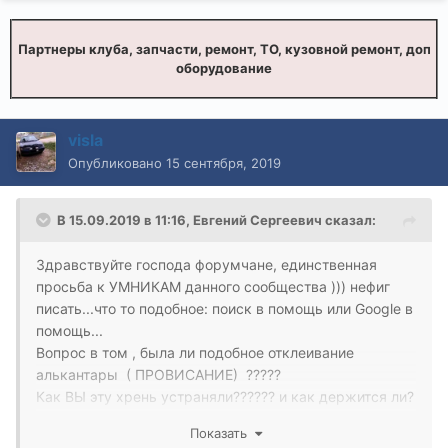
Партнеры клуба, запчасти, ремонт, ТО, кузовной ремонт, доп
оборудование
visla
Опубликовано
15 сентября, 2019
В 15.09.2019 в 11:16,
Евгений Сергеевич
сказал:
Здравствуйте господа форумчане, единственная
просьба к УМНИКАМ данного сообщества ))) нефиг
писать...что то подобное: поиск в помощь или Google в
помощь...
Вопрос в том , была ли подобное отклеивание
алькантары ( ПРОВИСАНИЕ) ?????
Как ВЫ эту хрень устраняли?????? и как держится ли?
не отклеивается ли???
Показать
Я просмотрел не которых советчиков с каким либо