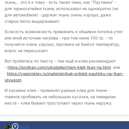
ткань... это я к тому - есть такая тема, как "Паутинка" -
для термосклейки ткани, использовал не однократно (не
для автомобиля) - держит ткань очень хорошо, даже
стирки легко выдерживает.
Если есть возможность применить к обшивки потолка утюг
или иной источник нагрева - при том мене 100 гр. - то
получится очень хорошо, паутинка не боится температур,
влаги, не пересыхает.
Вот пробегись по тексту - там ещё и клеи рекомендуют
-
https://protkan.com/rukodelie/chem-kleit-tkan-na.html
или
https://vseprokley.ru/materialy/kak-prikleit-pautinku-na-tkan-
utyugom
И касаемо клея - применял разные клеи для ткани -
главное пробовать на небольшом кусочки, на невидном
месте - клеи бывает проступают через ткань наружу.
AGA