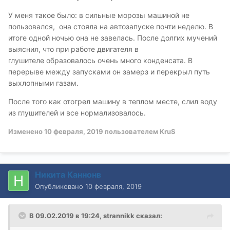
У меня такое было: в сильные морозы машиной не
пользовался, она стояла на автозапуске почти неделю. В
итоге одной ночью она не завелась. После долгих мучений
выяснил, что при работе двигателя в
глушителе образовалось очень много конденсата. В
перерыве между запусками он замерз и перекрыл путь
выхлопными газам.
После того как отогрел машину в теплом месте, слил воду
из глушителей и все нормализовалось.
Изменено
10 февраля, 2019
пользователем KruS
Никита Каннонв
Опубликовано
10 февраля, 2019
В 09.02.2019 в 19:24,
strannikk
сказал: