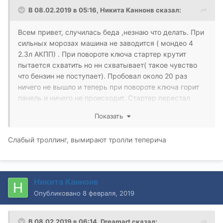
В 08.02.2019 в 05:16,
Никита Каннонв
сказал:
Всем привет, случилась беда ,незнаю что делать. При
сильных морозах машина не заводится ( мондео 4
2.3л АКПП) . При повороте ключа стартер крутит
пытается схватить но нн схватывает( такое чувство
что бензин не поступает). Пробовал около 20 раз
ничего не вышло и теперь при повороте ключа горит
панель и ничего не происходит. Стартер перестал
крутить. Что делать? Может быть что то из за
Показать
сигнализации шерхан?
Слабый троллинг, вымирают тролли теперича
Никита Каннонв
Опубликовано
8 февраля, 2019
В 08.02.2019 в 06:14,
Dreamart
сказал: