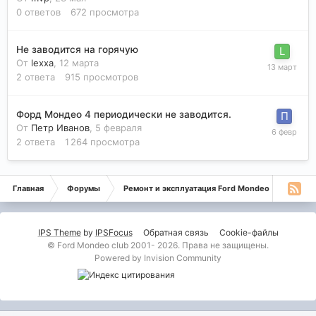
0
ответов
672
просмотра
Не заводится на горячую
От
lexxa
,
12 марта
2
ответа
915
просмотров
Форд Мондео 4 периодически не заводится.
От
Петр Иванов
,
5 февраля
2
ответа
1 264
просмотра
Главная
Форумы
Ремонт и эксплуатация Ford Mondeo
Монде
IPS Theme
by
IPSFocus
Обратная связь
Cookie-файлы
© Ford Mondeo club 2001- 2026. Права не защищены.
Powered by Invision Community