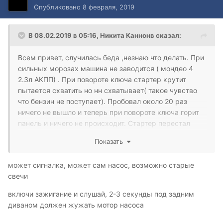
Опубликовано
8 февраля, 2019
В 08.02.2019 в 05:16,
Никита Каннонв
сказал:
Всем привет, случилась беда ,незнаю что делать. При
сильных морозах машина не заводится ( мондео 4
2.3л АКПП) . При повороте ключа стартер крутит
пытается схватить но нн схватывает( такое чувство
что бензин не поступает). Пробовал около 20 раз
ничего не вышло и теперь при повороте ключа горит
панель и ничего не происходит. Стартер перестал
крутить. Что делать? Может быть что то из за
Показать
сигнализации шерхан?
может сигналка, может сам насос, возможно старые
свечи
включи зажигание и слушай, 2-3 секунды под задним
диваном должен жужать мотор насоса