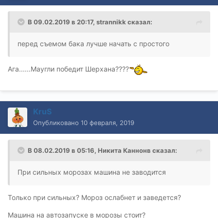
В 09.02.2019 в 20:17,
strannikk
сказал:
перед съемом бака лучше начать с простого
Ага......Маугли победит Шерхана????
KruS
Опубликовано
10 февраля, 2019
В 08.02.2019 в 05:16,
Никита Каннонв
сказал:
При
силь
ных морозах ма
шина не заводится
Только при сильных? Мороз ослабнет и заведется?
Машина на автозапуске в морозы стоит?