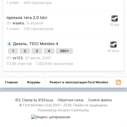
1
ответ
443
просмотра
пропала тяга 2.0 tdci
От
waakis
,
9 апреля
1
ответ
720
просмотров
Дизель, TDCI Mondeo 4
1
2
3
4
290
От
vs123
,
27 июля, 2007
7 239
ответов
1 282 944
просмотра
Главная
Форумы
Ремонт и эксплуатация Ford Mondeo
Дизе
IPS Theme
by
IPSFocus
Обратная связь
Cookie-файлы
© Ford Mondeo club 2001- 2026. Права не защищены.
Powered by Invision Community