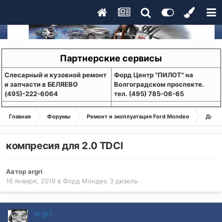
Партнерские сервисы
Слесарный и кузовной ремонт
Форд Центр "ПИЛОТ" на
и запчасти в БЕЛЯЕВО
Волгоградском проспекте.
(495)-222-6064
тел. (495) 785-06-65
Главная
Форумы
Ремонт и эксплуатация Ford Mondeo
Дизе
компресия для 2.0 TDCI
Автор
argri
16 января, 2019
в
Форд Мондео 3 дизель
argri