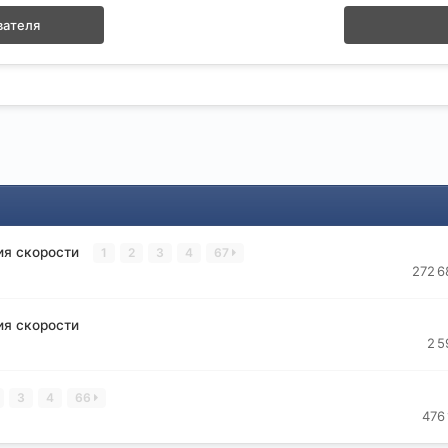
вателя
ия скорости
1
2
3
4
67
272 6
ия скорости
2 5
3
4
66
476