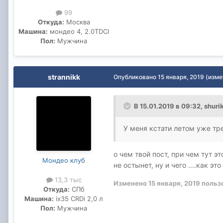
99
Откуда:
Москва
Машина:
мондео 4, 2.0TDCI
Пол:
Мужчина
strannikk
Опубликовано
15 января, 2019
(изме
В 15.01.2019 в 09:32,
shuri
У меня кстати летом уже тр
о чем твой пост, при чем тут эт
Мондео клуб
не остынет, ну и чего ....как э
13,3 тыс
Изменено
15 января, 2019
пользо
Откуда:
СПб
Машина:
ix35 CRDi 2,0 л
Пол:
Мужчина