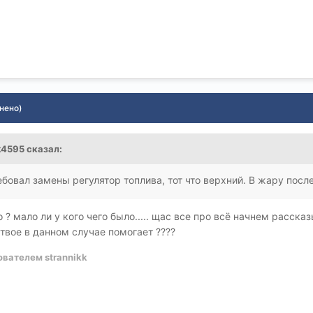
нено)
k4595
сказал:
ебовал замены регулятор топлива, тот что верхний. В жару посл
о ? мало ли у кого чего было..... щас все про всё начнем расска
то твое в данном случае помогает ????
вателем strannikk