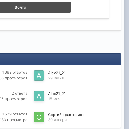
Войти
1 668
ответов
Alex21_21
86
просмотров
29 июня
2
ответа
Alex21_21
95
просмотров
15 мая
1 629
ответов
Сергий тракторист
 133
просмотра
30 января