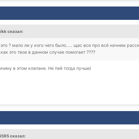
nikk
сказал:
 это ? мало ли у кого чего было..... щас все про всё начнем рас
...как это твое в данном случае помогает ????
ичину в этом клапане. Не пей тогда лучше)
4595
сказал: