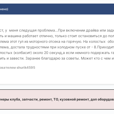
нено)
 6ст, у меня следущая проблема...При включении драйва или зад
ть и машина работает отлично, только стоит остановиться до по
лема этот гул из моторного отсека на горячую. На холостых обо
блема, достала трудностями при холодном пуске от - 8.Приходит
лостых (колбасит) около 20 секунд,а если немного подержать га
ить и завести. Заранее благодарю за советы. Может кто с чем 
ователем shurik4595
неры клуба, запчасти, ремонт, ТО, кузовной ремонт, доп оборудо