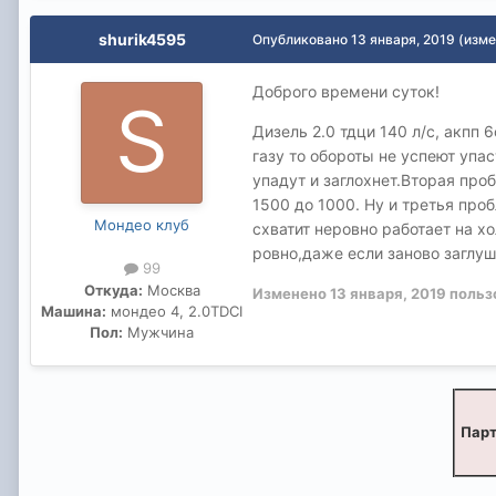
shurik4595
Опубликовано
13 января, 2019
(изме
Доброго времени суток!
Дизель 2.0 тдци 140 л/с, акпп
газу то обороты не успеют упас
упадут и заглохнет.Вторая проб
1500 до 1000. Ну и третья про
Мондео клуб
схватит неровно работает на хо
ровно,даже если заново заглуш
99
Откуда:
Москва
Изменено
13 января, 2019
польз
Машина:
мондео 4, 2.0TDCI
Пол:
Мужчина
Парт