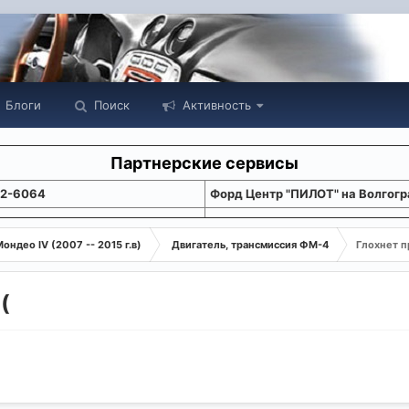
Блоги
Поиск
Активность
Партнерские сервисы
22-6064
Форд Центр "ПИЛОТ" на Волгогр
ондео IV (2007 -- 2015 г.в)
Двигатель, трансмиссия ФМ-4
Глохнет п
(