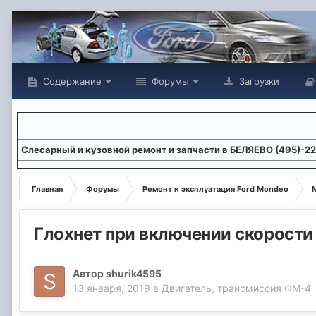
Содержание
Форумы
Загрузки
Слесарный и кузовной ремонт и запчасти в БЕЛЯЕВО (495)-2
Главная
Форумы
Ремонт и эксплуатация Ford Mondeo
М
Глохнет при включении скорости 
Автор
shurik4595
13 января, 2019
в
Двигатель, трансмиссия ФМ-4