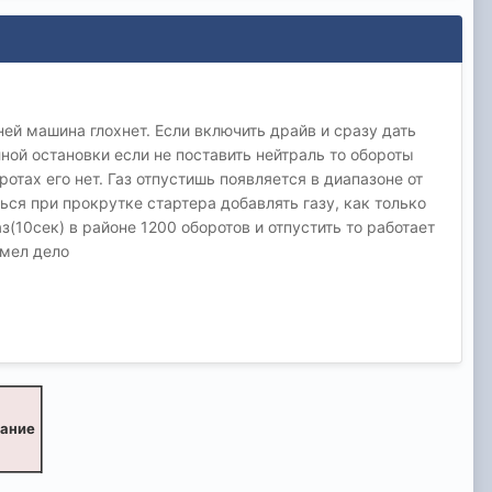
ней машина глохнет. Если включить драйв и сразу дать
лной остановки если не поставить нейтраль то обороты
ротах его нет. Газ отпустишь появляется в диапазоне от
ься при прокрутке стартера добавлять газу, как только
з(10сек) в районе 1200 оборотов и отпустить то работает
имел дело
вание