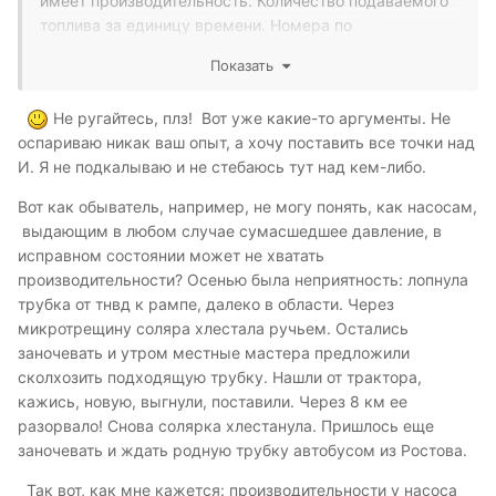
имеет производительность. Количество подаваемого
топлива за единицу времени. Номера по
производителю делфи. Насос на 2.2 r9044a090a. На
Показать
2.0 r9044a033a, r9044a034a, r9044a035a,
r9044a100a, r9044a130a и r9044a130b. И да, имейте в
Не ругайтесь, плз! Вот уже какие-то аргументы. Не
виду, я занимаюсь ремонтом мондео, фокус, транзит
оспариваю никак ваш опыт, а хочу поставить все точки над
tdci уже 8 лет. И могу много рассказать. При чем не
И. Я не подкалываю и не стебаюсь тут над кем-либо.
последнее слово в том, что проходил обучение и
стажировку у производителя, т. е. Delphi в Англии. И я
Вот как обыватель, например, не могу понять, как насосам,
знаю об этой систем всё. И сам откатал на мондео3
выдающим в любом случае сумасшедшее давление, в
8.5 лет)) Видимо я безсилен против диванного
исправном состоянии может не хватать
эксперта. У него ж насос давит 200+, турины
производительности? Осенью была неприятность: лопнула
одинаковые, насосы тоже, пропускная способность....
трубка от тнвд к рампе, далеко в области. Через
И да, он профессионал, он же весь форум прочитал.
микротрещину соляра хлестала ручьем. Остались
заночевать и утром местные мастера предложили
сколхозить подходящую трубку. Нашли от трактора,
кажись, новую, выгнули, поставили. Через 8 км ее
разорвало! Снова солярка хлестанула. Пришлось еще
заночевать и ждать родную трубку автобусом из Ростова.
Так вот, как мне кажется: производительности у насоса