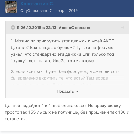
Константин С.
Опубликовано
2 января, 2019
В 26.12.2018 в 23:13,
АлексС
сказал:
1. Можно ли прикрутить этот движок к моей АКПП
Джатко? Без танцев с бубном? Тут же на форуме
узнал, что стандартно эти движки шли только под
"ручку", хотя на яге ИксЭф тоже автомат.
2. Если контракт будет без форсунок, можно ли хотя
бы временно вкрутить те, что есть? Там вроде
небольшие отличия, 6 и 7 отверстий и тд.
Показать
3. Турба вроде как одна и та же, верно? Ну на
соответствующих дрыгателях: FMBA = QJBA и N7BA
Да, всё подойдёт 1 к 1, всё одинаковое. Но сразу скажу -
= QJBB.
просто так 155 лысых не получишь, без прошивки так 130 и
останется.
4. Мозги под 2,2 нужно будет вправлять. или не
критично?