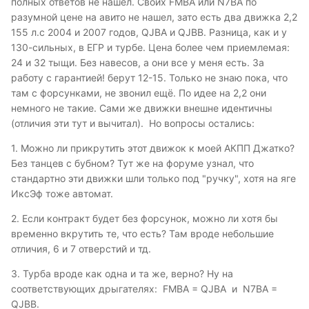
полных ответов не нашел. Своих FMBA или N7BA по
разумной цене на авито не нашел, зато есть два движка 2,2
155 л.с 2004 и 2007 годов, QJBA и QJBB. Разница, как и у
130-сильных, в ЕГР и турбе. Цена более чем приемлемая:
24 и 32 тыщи. Без навесов, а они все у меня есть. За
работу с гарантией! берут 12-15. Только не знаю пока, что
там с форсунками, не звонил ещё. По идее на 2,2 они
немного не такие. Сами же движки внешне идентичны
(отличия эти тут и вычитал). Но вопросы остались:
1. Можно ли прикрутить этот движок к моей АКПП Джатко?
Без танцев с бубном? Тут же на форуме узнал, что
стандартно эти движки шли только под "ручку", хотя на яге
ИксЭф тоже автомат.
2. Если контракт будет без форсунок, можно ли хотя бы
временно вкрутить те, что есть? Там вроде небольшие
отличия, 6 и 7 отверстий и тд.
3. Турба вроде как одна и та же, верно? Ну на
соответствующих дрыгателях: FMBA = QJBA и N7BA =
QJBB.