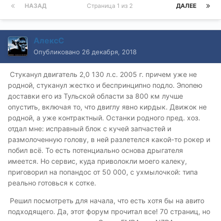
НАЗАД
Страница 1 из 2
ДАЛЕЕ
АлексС
Опубликовано
26 декабря, 2018
Стуканул двигатель 2,0 130 л.с. 2005 г. причем уже не
родной, стуканул жестко и беспринципно подло. Эпопею
доставки его из Тульской области за 800 км лучше
опустить, включая то, что двиглу явно кирдык. Движок не
родной, а уже контрактный. Останки родного пред. хоз.
отдал мне: исправный блок с кучей запчастей и
размолоченную голову, в ней разлетелся какой-то рокер и
побил всё. То есть потенциально основа дрыгателя
имеется. Но сервис, куда приволокли моего калеку,
приговорил на попандос от 50 000, с ухмылочкой: типа
реально готовься к сотке.
Решил посмотреть для начала, что есть хотя бы на авито
подходящего. Да, этот форум прочитал все! 70 страниц, но