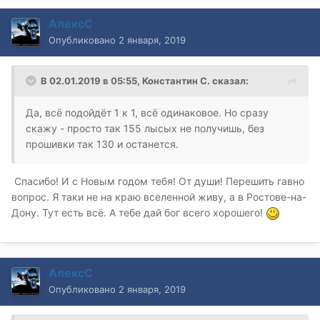
5. Маховик от имеющегося двигла под АКПП подойдет
на 2.2? По идее, кмк, должен, сцепления-то нету. А
АлексС
стартеры одинаковые.
Опубликовано
2 января, 2019
В 02.01.2019 в 05:55,
Константин С.
сказал:
Да, всё подойдёт 1 к 1, всё одинаковое. Но сразу
скажу - просто так 155 лысых не получишь, без
прошивки так 130 и останется.
Спасибо! И с Новым годом тебя! От души! Перешить гавно
вопрос. Я таки не на краю вселенной живу, а в Ростове-на-
Дону. Тут есть всё. А тебе дай бог всего хорошего!
АлексС
Опубликовано
2 января, 2019