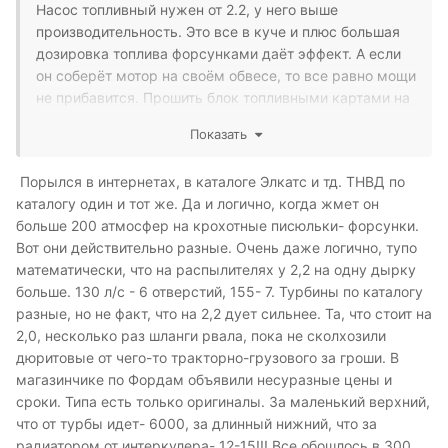
Насос топливный нужен от 2.2, у него выше
производительность. Это все в куче и плюс большая
дозировка топлива форсунками даёт эффект. А если
он соберёт мотор на своём обвесе, то все равно мощи
не прибавится. Прошить блок топливными картами на
2.2 врятли получится. Проще и целесообразней купить
Показать
блок готовый.
Порылся в интернетах, в каталоге Элкатс и тд. ТНВД по
каталогу один и тот же. Да и логично, когда жмет он
больше 200 атмосфер на крохотные писюльки- форсунки.
Вот они действительно разные. Очень даже логично, тупо
математически, что на распылителях у 2,2 на одну дырку
больше. 130 л/с - 6 отверстий, 155- 7. Турбины по каталогу
разные, но не факт, что на 2,2 дует сильнее. Та, что стоит на
2,0, несколько раз шланги рвала, пока не сколхозили
дюритовые от чего-то тракторно-грузового за гроши. В
магазинчике по Фордам объявили несуразные цены и
сроки. Типа есть только оригиналы. За маленький верхний,
что от турбы идет- 6000, за длинный нижний, что за
радиатором от интеркулера- 12-15!!! Все обошлось в 300