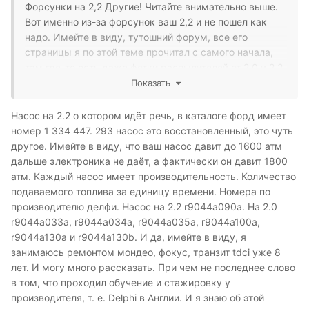
Форсунки на 2,2 Другие! Читайте внимательно выше.
Вот именно из-за форсунок ваш 2,2 и не пошел как
надо. Имейте в виду, тутошний форум, все его
страницы я по этой теме прочитал с самого начала,
там где-то есть даже фотки распылителей от 2,0 и 2,2.
Показать
О какой пропускной способности ТНВД вообще
можно говорить, когда в рампу он накачивает 200+
Насос на 2.2 о котором идёт речь, в каталоге форд имеет
атмосфер? вопрос именно в пропускной способности
номер 1 334 447. 293 насос это восстановленный, это чуть
форсунок.
другое. Имейте в виду, что ваш насос давит до 1600 атм
дальше электроника не даёт, а фактически он давит 1800
атм. Каждый насос имеет производительность. Количество
подаваемого топлива за единицу времени. Номера по
производителю делфи. Насос на 2.2 r9044a090a. На 2.0
r9044a033a, r9044a034a, r9044a035a, r9044a100a,
r9044a130a и r9044a130b. И да, имейте в виду, я
занимаюсь ремонтом мондео, фокус, транзит tdci уже 8
лет. И могу много рассказать. При чем не последнее слово
в том, что проходил обучение и стажировку у
производителя, т. е. Delphi в Англии. И я знаю об этой