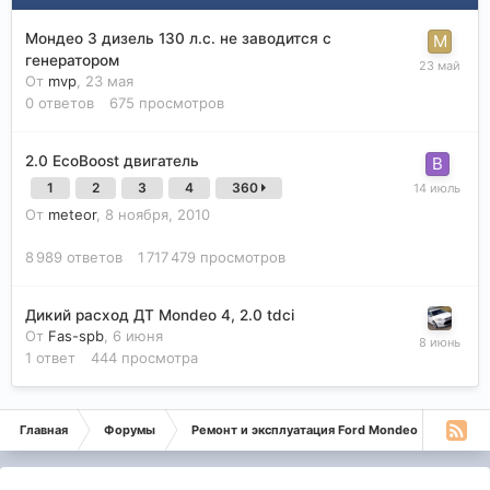
Мондео 3 дизель 130 л.с. не заводится с
генератором
От
mvp
,
23 мая
0
ответов
675
просмотров
2.0 EcoBoost двигатель
1
2
3
4
360
От
meteor
,
8 ноября, 2010
8 989
ответов
1 717 479
просмотров
Дикий расход ДТ Mondeo 4, 2.0 tdci
От
Fas-spb
,
6 июня
1
ответ
444
просмотра
Главная
Форумы
Ремонт и эксплуатация Ford Mondeo
Дизе