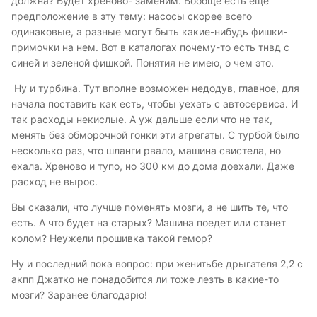
должна? Будет хреново- заменим. Вообще есть еще
предположение в эту тему: насосы скорее всего
одинаковые, а разные могут быть какие-нибудь фишки-
примочки на нем. Вот в каталогах почему-то есть тнвд с
синей и зеленой фишкой. Понятия не имею, о чем это.
Ну и турбина. Тут вполне возможен недодув, главное, для
начала поставить как есть, чтобы уехать с автосервиса. И
так расходы некислые. А уж дальше если что не так,
менять без обморочной гонки эти агрегаты. С турбой было
несколько раз, что шланги рвало, машина свистела, но
ехала. Хреново и тупо, но 300 км до дома доехали. Даже
расход не вырос.
Вы сказали, что лучше поменять мозги, а не шить те, что
есть. А что будет на старых? Машина поедет или станет
колом? Неужели прошивка такой гемор?
Ну и последний пока вопрос: при женитьбе дрыгателя 2,2 с
акпп Джатко не понадобится ли тоже лезть в какие-то
мозги? Заранее благодарю!