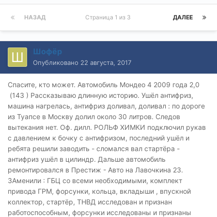
НАЗАД
Страница 1 из 3
ДАЛЕЕ
Шофёр
Опубликовано
22 августа, 2017
Спасите, кто может. Автомобиль Мондео 4 2009 года 2,0
(143 ) Рассказываю длинную историю. Ушёл антифриз,
машина нагрелась, антифриз доливал, доливал : по дороге
из Туапсе в Москву долил около 30 литров. Следов
вытекания нет. Оф. дилл. РОЛЬФ ХИМКИ подключил рукав
с давлением к бочку с антифризом, последний ушёл и
ребята решили заводить - сломался вал стартёра -
антифриз ушёл в цилиндр. Дальше автомобиль
ремонтировался в Престиж - Авто на Лавочкина 23.
ЗАменили : ГБЦ со всеми необходимыми, комплект
привода ГРМ, форсунки, кольца, вкладыши , впускной
коллектор, стартёр, ТНВД исследован и признан
работоспособным, форсунки исследованы и признаны