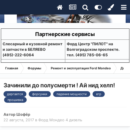
Партнерские сервисы
Слесарный и кузовной ремонт
Форд Центр "ПИЛОТ" на
и запчасти в БЕЛЯЕВО
Волгоградском проспекте.
(495)-222-6064
тел. (495) 785-06-65
Главная
Форумы
Ремонт и эксплуатация Ford Mondeo
Дизе
Зачинили до полусмерти ! Ай нид хелп!
дергается
форсунки
падение мощности
егр
прошивка
Автор
Шофёр
22 августа, 2017
в
Форд Мондео 4 дизель