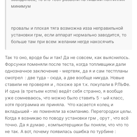
минимум
провалы и плохая тяга возможна изза неправильной
установки грм, если аппарат нормально заводится, то
больше там при всем желании негде накосячить
Так то оно, вроде бы и так! Да не совсем, как выяснилось.
Форсунки поменяли после теста, когда топливщики дали
однозначное заключение - мертвяк, да я и сам тестпланы
смотрел : две туда - сюда, а две вообще никуда. Новые
ставили не проверяя и , похоже зря т.к. покупали в РЛЬФе.
И одна (в третьем котле) ведёт себя странно, я вообще
уже сомневаюсь, что можно было ставить 5 - ый класс,
хотя программа их приняла. Что касается колец и
вкладышей - их поменяли за компанию. Перегородки целы.
Когда я возникаю по поводу установки грм , орут , что всё
точно. Да я думаю , компьютерщики бы поняли, что что то
не так. А вот, почему появилась ошибка по турбине :