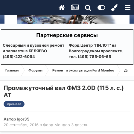
Партнерские сервисы
Слесарный и кузовной ремонт
Форд Центр "ПИЛОТ" на
и запчасти в БЕЛЯЕВО
Волгоградском проспекте.
(495)-222-6064
тел. (495) 785-06-65
Главная
Форумы
Ремонт и эксплуатация Ford Mondeo
Дизе
Промежуточный вал ФМ3 2.0D (115 л. с.)
АТ
промвал
Автор
Igor35
20 сентября, 2016
в
Форд Мондео 3 дизель