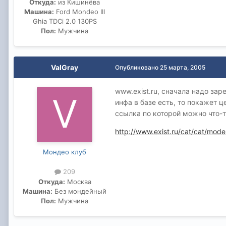
Откуда:
из Кишинёва
Машина:
Ford Mondeo III
Ghia TDCi 2.0 130PS
Пол:
Мужчина
ValGray
Опубликовано
25 марта, 2005
www.exist.ru, сначала надо зар
инфа в базе есть, то покажет 
ссылка по которой можно что-т
http://www.exist.ru/cat/cat/mode
Мондео клуб
209
Откуда:
Москва
Машина:
Без мондейный
Пол:
Мужчина