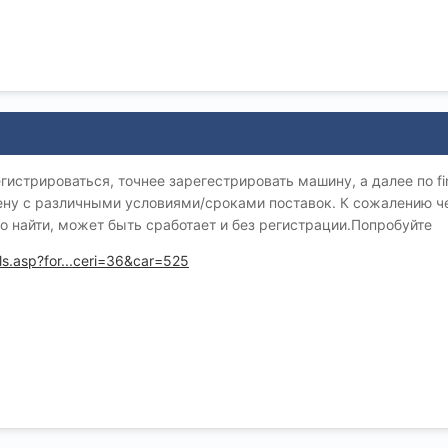
егистрироваться, точнее зарегестрировать машину, а далее по fin
цену с различными условиями/сроками поставок. К сожалению че
о найти, может быть сработает и без регистрации.Попробуйте
ls.asp?for...ceri=36&car=525