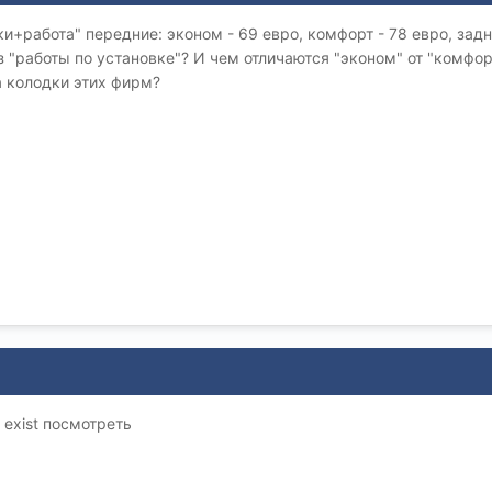
+работа" передние: эконом - 69 евро, комфорт - 78 евро, задни
з "работы по установке"? И чем отличаются "эконом" от "комфо
а колодки этих фирм?
exist посмотреть