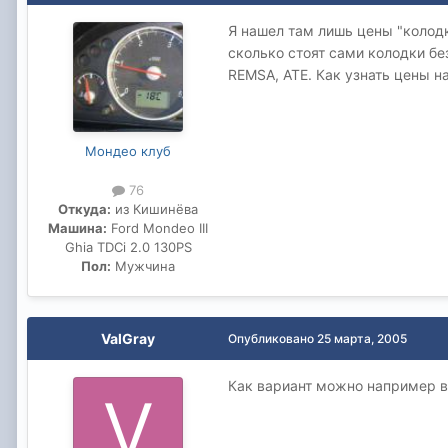
Я нашел там лишь цены "колодки
сколько стоят сами колодки бе
REMSA, ATE. Как узнать цены н
Мондео клуб
76
Откуда:
из Кишинёва
Машина:
Ford Mondeo III
Ghia TDCi 2.0 130PS
Пол:
Мужчина
ValGray
Опубликовано
25 марта, 2005
Как вариант можно например в 