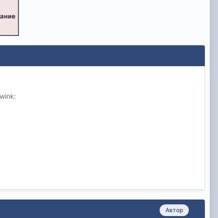
вание
wink:
Автор