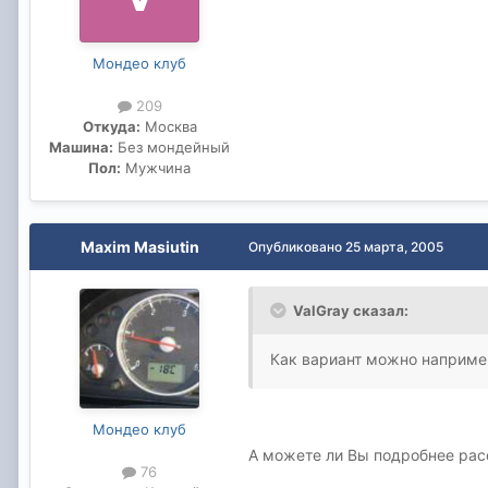
Мондео клуб
209
Откуда:
Москва
Машина:
Без мондейный
Пол:
Мужчина
Maxim Masiutin
Опубликовано
25 марта, 2005
ValGray сказал:
Как вариант можно например
Мондео клуб
А можете ли Вы подробнее расск
76