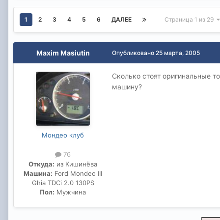
1
2
3
4
5
6
ДАЛЕЕ
Страница 1 из 29
Maxim Masiutin
Опубликовано
25 марта, 2005
Сколько стоят оригинальные то
машину?
Мондео клуб
76
Откуда:
из Кишинёва
Машина:
Ford Mondeo III
Ghia TDCi 2.0 130PS
Пол:
Мужчина