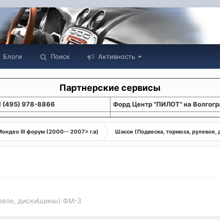
Блоги
Поиск
Активность
Партнерские сервисы
1 (495) 978-8866
Форд Центр "ПИЛОТ" на Волгогр
ондео III форум (2000-- 2007> г.в)
Шасси (Подвеска, тормоза, рулевое,
евое, диски\шины) ФМ-3