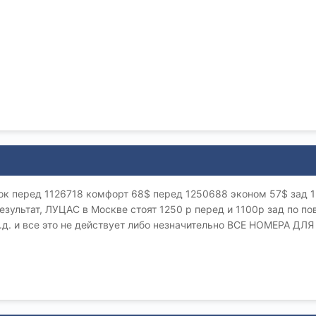
ок перед 1126718 комфорт 68$ перед 1250688 эконом 57$ зад 1
зультат, ЛУЦАС в Москве стоят 1250 р перед и 1100р зад по пов
т.д. и все это не действует либо незначительно ВСЕ НОМЕРА ДЛ