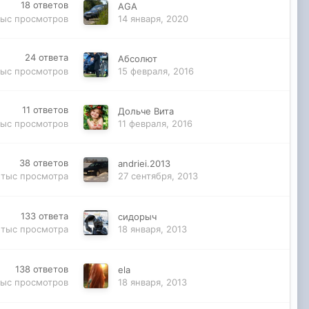
18
ответов
AGA
тыс
просмотров
14 января, 2020
24
ответа
Абсолют
тыс
просмотров
15 февраля, 2016
11
ответов
Дольче Вита
тыс
просмотров
11 февраля, 2016
38
ответов
andriei.2013
 тыс
просмотра
27 сентября, 2013
133
ответа
сидорыч
 тыс
просмотра
18 января, 2013
138
ответов
ela
тыс
просмотров
18 января, 2013