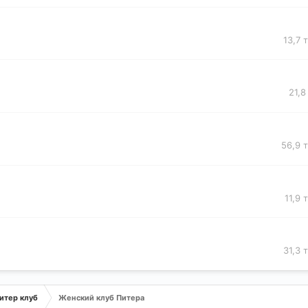
13,7 
21,8
56,9 
11,9 
31,3 
итер клуб
Женский клуб Питера