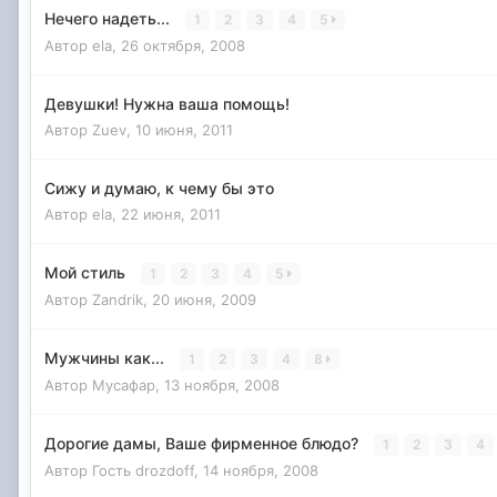
Нечего надеть...
1
2
3
4
5
Автор
ela
,
26 октября, 2008
Девушки! Нужна ваша помощь!
Автор
Zuev
,
10 июня, 2011
Сижу и думаю, к чему бы это
Автор
ela
,
22 июня, 2011
Мой стиль
1
2
3
4
5
Автор
Zandrik
,
20 июня, 2009
Мужчины как...
1
2
3
4
8
Автор
Мусафар
,
13 ноября, 2008
Дорогие дамы, Ваше фирменное блюдо?
1
2
3
4
Автор Гость drozdoff,
14 ноября, 2008