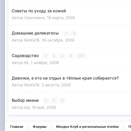
Советы по уходу за кожей
Автор
Сергеевна
,
18 марта, 2009
Домашние деликатесы
1
2
Автор
Nimfa78
,
30 октября, 2009
Садоводство
1
2
3
4
10
Автор
Kil
,
1 ноября, 2008
Девочки, а кто на отдых в тёплые края собирается?
Автор
Nimfa78
,
3 августа, 2009
Выбор имени
1
2
3
Автор
ela
,
19 мая, 2009
Главная
Форумы
Мондео Клуб и региональные ячейки
П