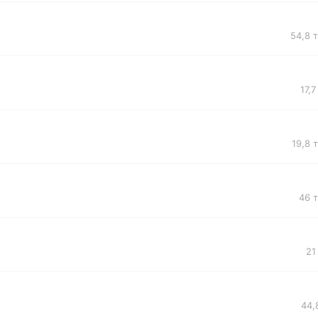
54,8 
17,7
19,8 
46 
21
44,