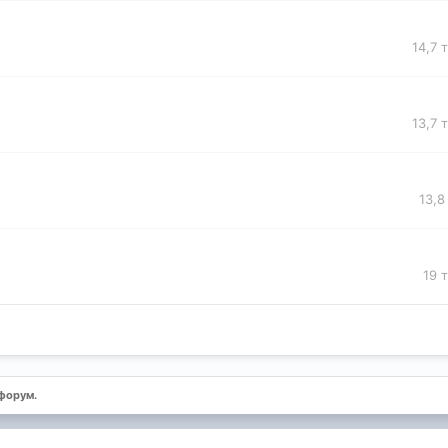
14,7 
13,7 
13,8
19 
форум.