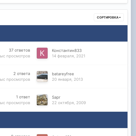
СОРТИРОВКА
37
ответов
Константин833
тыс
просмотров
14 февраля, 2021
2
ответа
batareyfree
тыс
просмотров
20 января, 2013
1
ответ
Sapr
тыс
просмотров
22 октября, 2009