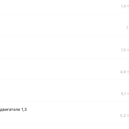
1,4 
7
1,5 
4,9 
5,1 
двигателе 1,3
5,2 