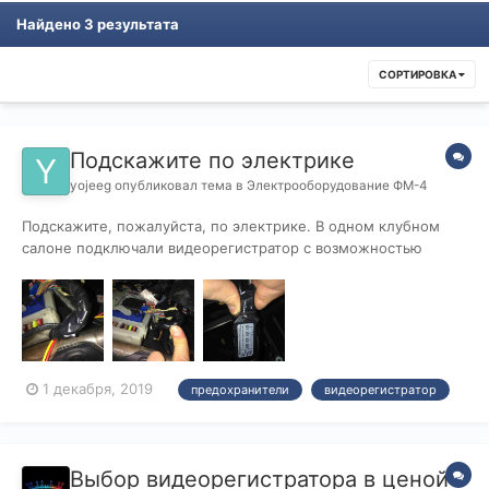
Найдено 3 результата
СОРТИРОВКА
Подскажите по электрике
yojeeg
опубликовал тема в
Электрооборудование ФМ-4
Подскажите, пожалуйста, по электрике. В одном клубном
салоне подключали видеорегистратор с возможностью
парковочного режима (вот такой VIOFO A129). По
определенным причинам ехать разбираться в этот салон не
хочется, думаю, сам разобраться. Так вот парковочный
режим обеспечивается специальным парково...
1 декабря, 2019
предохранители
видеорегистратор
Выбор видеорегистратора в ценой