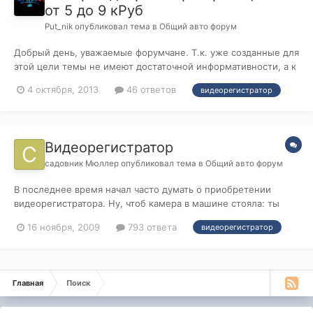
от 5 до 9 кРуб
Put_nik
опубликовал тема в
Общий авто форум
Добрый день, уважаемые форумчане. Т.к. уже созданные для
этой цели темы не имеют достаточной информативности, а к
выбору каких-либо вещей я пытаюсь подходить достаточно
4 октября, 2013
46 ответов
видеорегистратор
основательно, прошу Вашей помощи. Цель - приобрести
видеорегистратор. Ценовой диапазон 5000-9000т.р.
Покопавшись по интернет сайтам...
Видеорегистратор
садовник Мюллер
опубликовал тема в
Общий авто форум
В последнее время начал часто думать о приобретении
видеорегистратора. Ну, чтоб камера в машине стояла: ты
едешь, а она кино пишет. Связано это среди прочего еще и с
16 ноября, 2009
793 ответа
видеорегистратор
тем, что здесь, на форуме я, кажется, приобретаю
репутацию скорее Барона Мюнхгаузена, чем садовника
Мюллера. Можно было бы записат...
Главная
Поиск