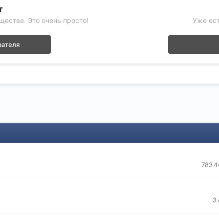
т
ществе. Это очень просто!
Уже ест
вателя
783 4
3