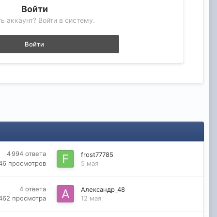
Войти
ь аккаунт? Войти в систему.
Войти
4 994
ответа
frost77785
46
просмотров
5 мая
4
ответа
Александр_48
 462
просмотра
12 мая