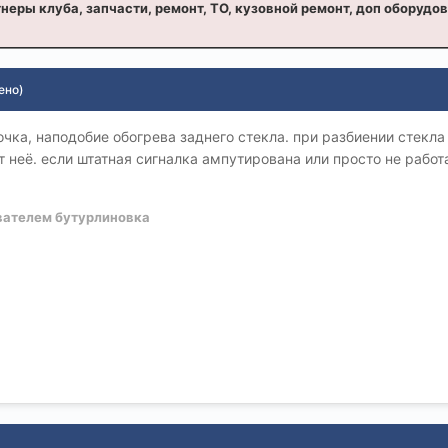
неры клуба, запчасти, ремонт, ТО, кузовной ремонт, доп оборудо
ено)
ночка, наподобие обогрева заднего стекла. при разбиении стекл
 неё. если штатная сигналка ампутирована или просто не работа
вателем бутурлиновка