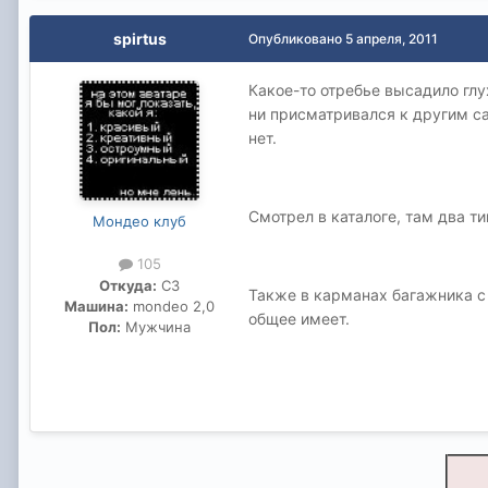
spirtus
Опубликовано
5 апреля, 2011
Какое-то отребье высадило глу
ни присматривался к другим са
нет.
Смотрел в каталоге, там два тип
Мондео клуб
105
Откуда:
СЗ
Также в карманах багажника с 
Машина:
mondeo 2,0
общее имеет.
Пол:
Мужчина