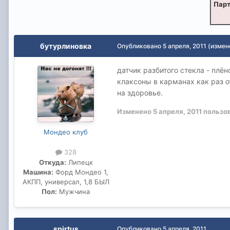
Парт
бутурлиновка
Опубликовано
5 апреля, 2011
(измен
датчик разбитого стекла - плё
клаксоны в карманах как раз от
на здоровье.
Изменено
5 апреля, 2011
пользо
Мондео клуб
328
Откуда:
Липецк
Машина:
Форд Мондео 1,
АКПП, универсал, 1,8 БЫЛ
Пол:
Мужчина
spirtus
Опубликовано
5 апреля, 2011