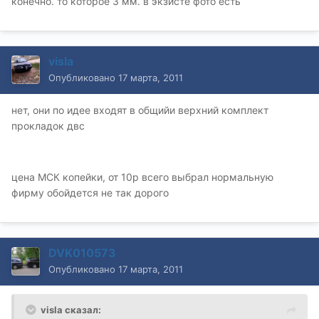
конечно. то которое 3 мм. в экзисте фото есть
visla
Опубликовано
17 марта, 2011
нет, они по идее входят в общийи верхний комплект
прокладок двс
цена МСК копейки, от 10р всего выбрал нормальную
фирму обойдется не так дорого
DVK010573
Опубликовано
17 марта, 2011
visla сказал: