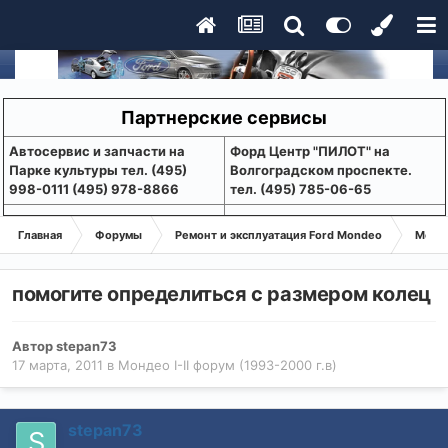
Партнерские сервисы
Aвтосервис и запчасти на
Форд Центр "ПИЛОТ" на
Парке культуры тел. (495)
Волгоградском проспекте.
998-0111 (495) 978-8866
тел. (495) 785-06-65
Главная
Форумы
Ремонт и эксплуатация Ford Mondeo
Монде
помогите определиться с размером колец
Автор
stepan73
17 марта, 2011
в
Мондео I-II форум (1993-2000 г.в)
stepan73