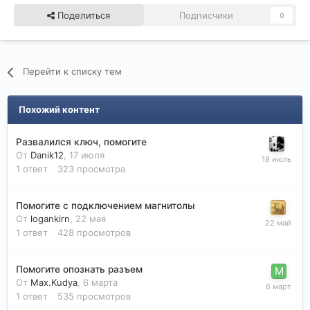
Поделиться
Подписчики
0
Перейти к списку тем
Похожий контент
Развалился ключ, помогите
От
Danik12
,
17 июля
1
ответ
323
просмотра
Помогите с подключением магнитолы
От
logankirn
,
22 мая
1
ответ
428
просмотров
Помогите опознать разъем
От
Max.Kudya
,
6 марта
1
ответ
535
просмотров