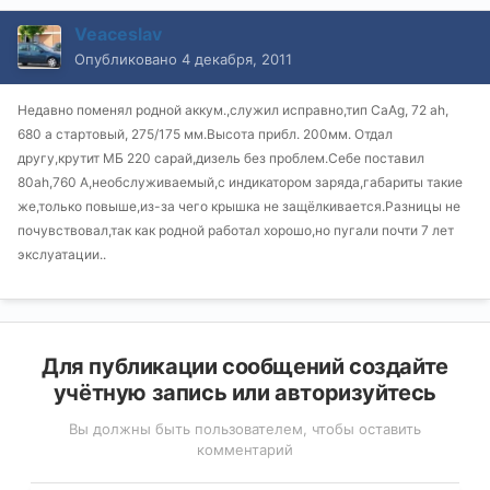
Veaceslav
Опубликовано
4 декабря, 2011
Недавно поменял родной аккум.,служил исправно,тип СаАg, 72 аh,
680 а стартовый, 275/175 мм.Высота прибл. 200мм. Отдал
другу,крутит МБ 220 сарай,дизель без проблем.Себе поставил
80аh,760 A,необслуживаемый,с индикатором заряда,габариты такие
же,только повыше,из-за чего крышка не защёлкивается.Разницы не
почувствовал,так как родной работал хорошо,но пугали почти 7 лет
экслуатации..
Для публикации сообщений создайте
учётную запись или авторизуйтесь
Вы должны быть пользователем, чтобы оставить
комментарий