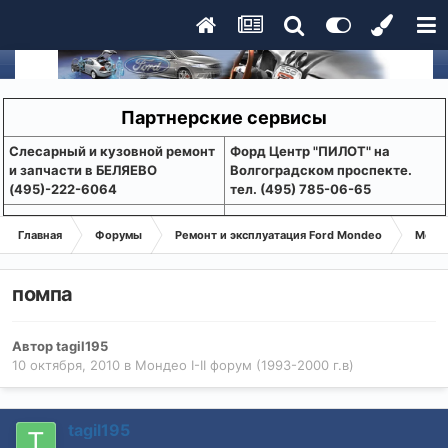
Партнерские сервисы
Слесарный и кузовной ремонт
Форд Центр "ПИЛОТ" на
и запчасти в БЕЛЯЕВО
Волгоградском проспекте.
(495)-222-6064
тел. (495) 785-06-65
Главная
Форумы
Ремонт и эксплуатация Ford Mondeo
Монде
помпа
Автор
tagil195
10 октября, 2010
в
Мондео I-II форум (1993-2000 г.в)
tagil195