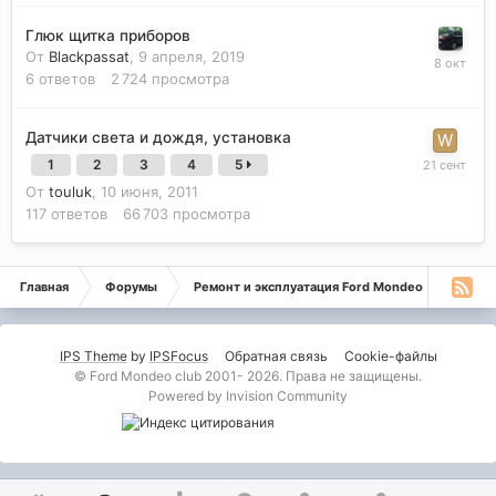
Глюк щитка приборов
От
Blackpassat
,
9 апреля, 2019
6
ответов
2 724
просмотра
Датчики света и дождя, установка
1
2
3
4
5
От
touluk
,
10 июня, 2011
117
ответов
66 703
просмотра
Главная
Форумы
Ремонт и эксплуатация Ford Mondeo
Монде
IPS Theme
by
IPSFocus
Обратная связь
Cookie-файлы
© Ford Mondeo club 2001- 2026. Права не защищены.
Powered by Invision Community