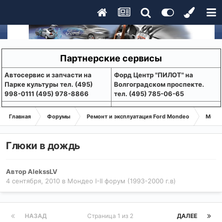
Партнерские сервисы
Aвтосервис и запчасти на
Форд Центр "ПИЛОТ" на
Парке культуры тел. (495)
Волгоградском проспекте.
998-0111 (495) 978-8866
тел. (495) 785-06-65
Главная
Форумы
Ремонт и эксплуатация Ford Mondeo
Монде
Глюки в дождь
Автор
AlekssLV
4 сентября, 2010
в
Мондео I-II форум (1993-2000 г.в)
НАЗАД
Страница 1 из 2
ДАЛЕЕ