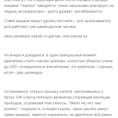
машина "тяжело" заводится, очень некрасиво реагирует на
педаль акселератора-- долго думает, захлёбывается.
Ст
о
ит машине минут десять постоять-- всё налаживается,
всё работает, как швейцарские часики.
явно заливало какой-то датчик, или контакты.
Но вчера я доездился. в один прекрасный момент
двигателю стало совсем хреново. холостые обороты упали
до 500, складывалось впечатление, что работали-- хорошо,
если-- два цилиндра.
Остановился. открыл крышку капота. наклонившись к
бачку ОЖ слегка потянуло ароматом сгоревшей изоляции
проводов, сгоревшей пластмассы. "Мало ли, что там
воняет,"- подумал я, и пошёл курить. через десять минут
завел машину. завелся нормально, но двигатель всё равно