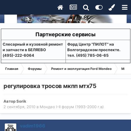
Партнерские сервисы
Слесарный и кузовной ремонт
Форд Центр "ПИЛОТ" на
и запчасти в БЕЛЯЕВО
Волгоградском проспекте.
(495)-222-6064
тел. (495) 785-06-65
Главная
Форумы
Ремонт и эксплуатация Ford Mondeo
Монде
регулировка тросов мкпп мтх75
Автор
Sorik
2 сентября, 2010
в
Мондео I-II форум (1993-2000 г.в)
vadim1966