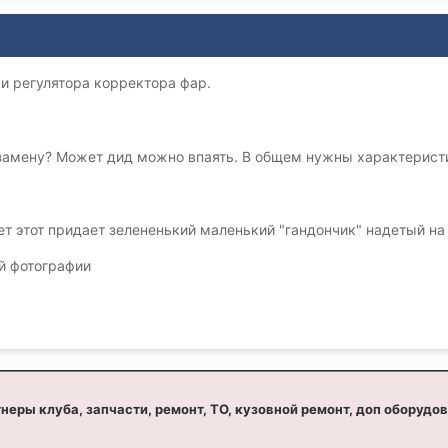
и регулятора корректора фар.
замену? Может дид можно впаять. В общем нужны характеристи
вет этот придает зелененький маленький "гандончик" надетый на
й фотографии
неры клуба, запчасти, ремонт, ТО, кузовной ремонт, доп оборудо