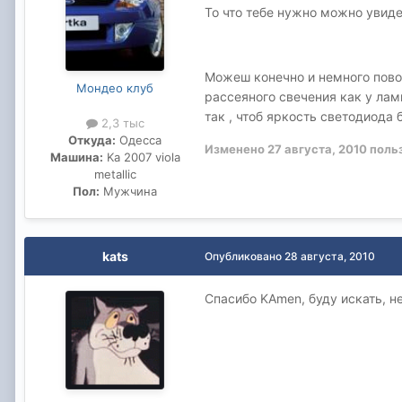
То что тебе нужно можно увид
Можеш конечно и немного пово
Мондео клуб
рассеяного свечения как у лам
так , чтоб яркость светодиода
2,3 тыс
Откуда:
Одесса
Изменено
27 августа, 2010
поль
Машина:
Ka 2007 viola
metallic
Пол:
Мужчина
kats
Опубликовано
28 августа, 2010
Спасибо KAmen, буду искать, н