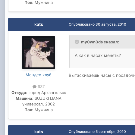
Пол:
Мужчина
kats
Опубликовано
30 августа, 2010
my0wn3ds сказал:
А как в часах менять?
Мондео клуб
Вытаскиваешь часы с посадочн
637
Откуда:
город Архангельск
Машина:
SUZUKI LIANA
универсал, 2002
Пол:
Мужчина
kats
Опубликовано
5 сентября, 2010