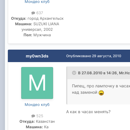
Мондео клуб
637
Откуда:
город Архангельск
Машина:
SUZUKI LIANA
универсал, 2002
Пол:
Мужчина
my0wn3ds
Опубликовано
29 августа, 2010
В 27.08.2010 в 14:26, Mr.H
Пипец, про лампочку в часа
над заменой
Мондео клуб
А как в часах менять?
525
Откуда:
Казанстан
Машина:
Ка