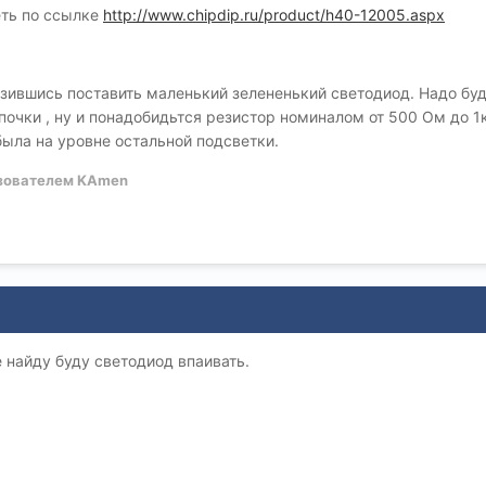
еть по ссылке
http://www.chipdip.ru/product/h40-12005.aspx
зившись поставить маленький зелененький светодиод. Надо буд
почки , ну и понадобидьтся резистор номиналом от 500 Ом до 1к
 была на уровне остальной подсветки.
зователем KAmen
е найду буду светодиод впаивать.