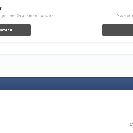
т
ществе. Это очень просто!
Уже ест
вателя
6