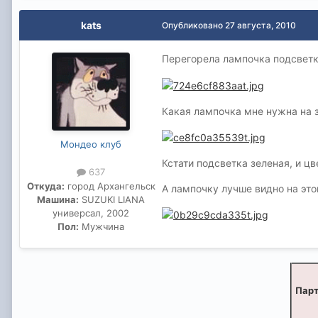
kats
Опубликовано
27 августа, 2010
Перегорела лампочка подсветк
Какая лампочка мне нужна на 
Мондео клуб
Кстати подсветка зеленая, и ц
637
Откуда:
город Архангельск
А лампочку лучше видно на это
Машина:
SUZUKI LIANA
универсал, 2002
Пол:
Мужчина
Парт