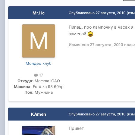
Mr.Hc
Опубликовано
27 августа, 2010
(изм
Пипец, про лампочку в часах я
заменой
Изменено
27 августа, 2010
польз
Мондео клуб
17
Откуда:
Москва ЮАО
Машина:
Ford ka 98 60hp
Пол:
Мужчина
KAmen
Опубликовано
27 августа, 2010
(изм
Привет.