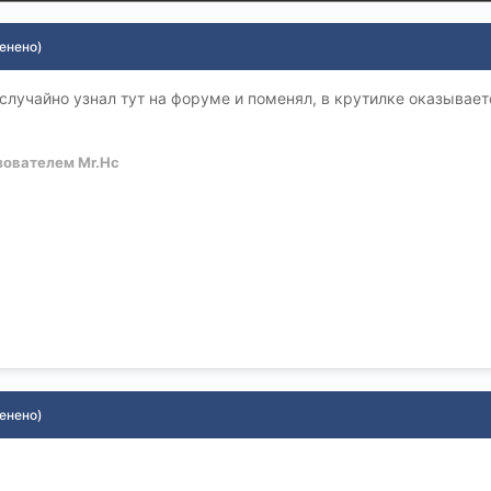
енено)
 случайно узнал тут на форуме и поменял, в крутилке оказывае
ователем Mr.Hc
енено)