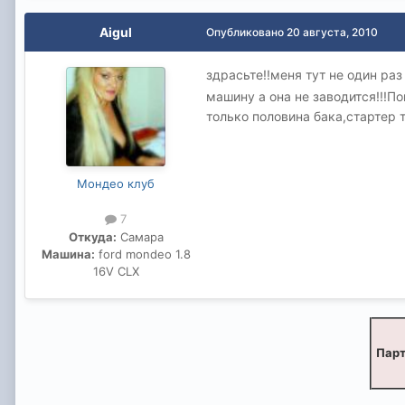
Aigul
Опубликовано
20 августа, 2010
здрасьте!!меня тут не один раз
машину а она не заводится!!!П
только половина бака,стартер 
Мондео клуб
7
Откуда:
Самара
Машина:
ford mondeo 1.8
16V CLX
Парт