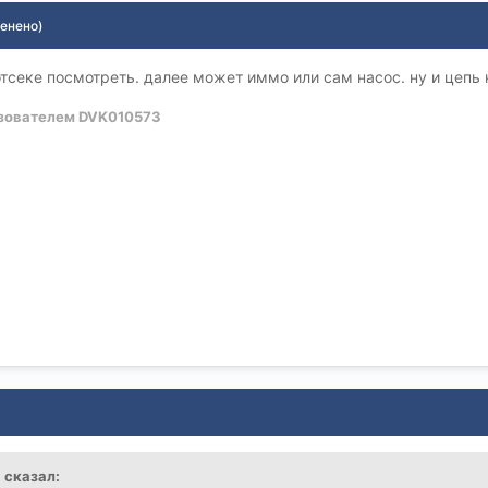
енено)
тсеке посмотреть. далее может иммо или сам насос. ну и цепь 
зователем DVK010573
l сказал: