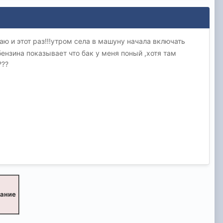
ю и этот раз!!!утром села в машуну начала включать
бензина показывает что бак у меня поный ,хотя там
???
вание