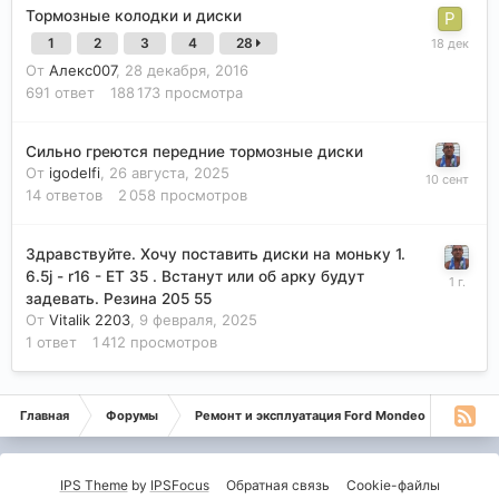
Тормозные колодки и диски
1
2
3
4
28
От
Алекс007
,
28 декабря, 2016
691
ответ
188 173
просмотра
Сильно греются передние тормозные диски
От
igodelfi
,
26 августа, 2025
14
ответов
2 058
просмотров
Здравствуйте. Хочу поставить диски на моньку 1.
6.5j - r16 - ET 35 . Встанут или об арку будут
задевать. Резина 205 55
От
Vitalik 2203
,
9 февраля, 2025
1
ответ
1 412
просмотров
Главная
Форумы
Ремонт и эксплуатация Ford Mondeo
Монде
IPS Theme
by
IPSFocus
Обратная связь
Cookie-файлы