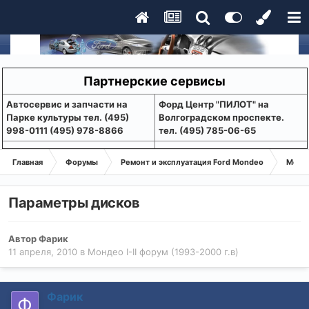
Партнерские сервисы
Aвтосервис и запчасти на
Форд Центр "ПИЛОТ" на
Парке культуры тел. (495)
Волгоградском проспекте.
998-0111 (495) 978-8866
тел. (495) 785-06-65
Главная
Форумы
Ремонт и эксплуатация Ford Mondeo
Монде
Параметры дисков
Автор
Фарик
11 апреля, 2010
в
Мондео I-II форум (1993-2000 г.в)
Фарик