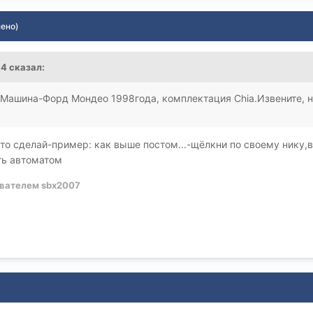
нено)
64 сказал:
 Машина-Форд Мондео 1998года, комплектация Chia.Извените, н
 это сделай-пример: как выше постом...-щёлкни по своему нику
ять автоматом
вателем sbx2007