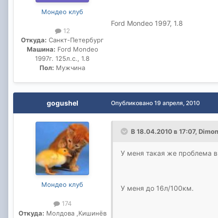
Мондео клуб
Ford Mondeo 1997, 1.8
12
Откуда:
Санкт-Петербург
Машина:
Ford Mondeo
1997г. 125л.с., 1.8
Пол:
Мужчина
gogushel
Опубликовано
19 апреля, 2010
В 18.04.2010 в 17:07, Dimo
У меня такая же проблема в
Мондео клуб
У меня до 16л/100км.
174
Откуда:
Молдова ,Кишинёв