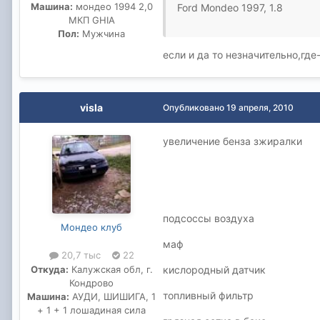
Машина:
мондео 1994 2,0
Ford Mondeo 1997, 1.8
МКП GHIA
Пол:
Мужчина
если и да то незначительно,где-
visla
Опубликовано
19 апреля, 2010
увеличение бенза зжиралки
подсоссы воздуха
Мондео клуб
маф
20,7 тыс
22
Откуда:
Калужская обл, г.
кислородный датчик
Кондрово
топливный фильтр
Машина:
АУДИ, ШИШИГА, 1
+ 1 + 1 лошадиная сила