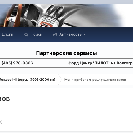
Блоги
Поиск
Активность
Партнерские сервисы
1 (495) 978-8866
Форд Центр "ПИЛОТ" на Волгогр
ондео I-II форум (1993-2000 г.в)
Моня приболел-рециркуляция газов
зов
в)