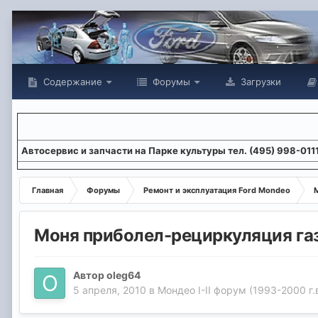
Содержание
Форумы
Загрузки
Aвтосервис и запчасти на Парке культуры тел. (495) 998-011
Главная
Форумы
Ремонт и эксплуатация Ford Mondeo
М
Моня приболел-рециркуляция га
Автор
oleg64
5 апреля, 2010
в
Мондео I-II форум (1993-2000 г.