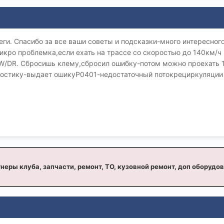
ги. Спасибо за все ваши советы и подсказки-много интересног
икро проблемка,если ехать на трассе со скоростью до 140км/ч -
W/DR. Сбросишь клему,сбросил ошибку-потом можно проехать 
гностику-выдает ошикуР0401-недостаточный потокрециркуляции о
неры клуба, запчасти, ремонт, ТО, кузовной ремонт, доп оборудо