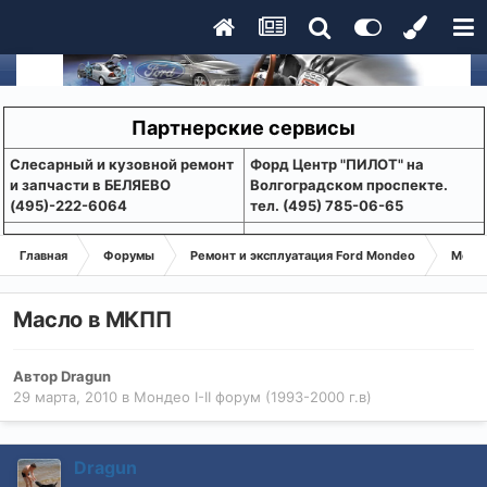
Партнерские сервисы
Слесарный и кузовной ремонт
Форд Центр "ПИЛОТ" на
и запчасти в БЕЛЯЕВО
Волгоградском проспекте.
(495)-222-6064
тел. (495) 785-06-65
Главная
Форумы
Ремонт и эксплуатация Ford Mondeo
Монде
Масло в МКПП
Автор
Dragun
29 марта, 2010
в
Мондео I-II форум (1993-2000 г.в)
Dragun