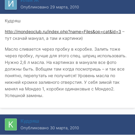
Илья Ж
Опубликовано
29 марта, 2010
Кудряш
http://mondeoclub.ru/index.php?name=Files&op=cat&id=3
–
тут скачай мануал, а там и картинки)
Масло сливается через пробку в коробке. Залить тоже
через пробку, лучше для этого спец. шприц использовать.
Нужно 2,6 л масла. На картинках в мануале все фото
должны быть. Вобщем там когда посмотришь – и так все
понятно, перепутать не получится! Уровень масла по
нижней кромке заливного отверстия. У себя зимой так
менял на Мондео 1, коробки одинаковые с Мондео2.
Успешной замены.
Кудряш
Опубликовано
30 марта, 2010