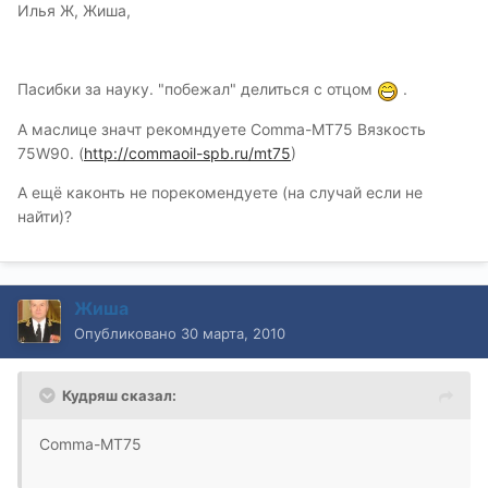
Илья Ж, Жиша,
Пасибки за науку. "побежал" делиться с отцом
.
А маслице значт рекомндуете Comma-МТ75 Вязкость
75W90. (
http://commaoil-spb.ru/mt75
)
А ещё каконть не порекомендуете (на случай если не
найти)?
Жиша
Опубликовано
30 марта, 2010
Кудряш сказал:
Comma-МТ75