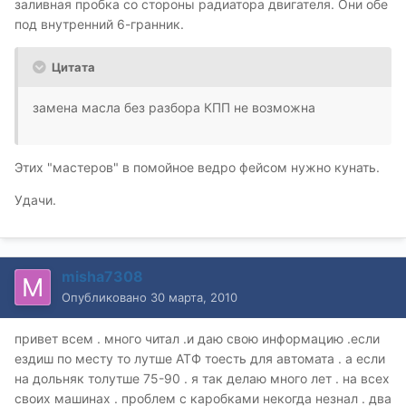
заливная пробка со стороны радиатора двигателя. Они обе
под внутренний 6-гранник.
Цитата
замена масла без разбора КПП не возможна
Этих "мастеров" в помойное ведро фейсом нужно кунать.
Удачи.
misha7308
Опубликовано
30 марта, 2010
привет всем . много читал .и даю свою информацию .если
ездиш по месту то лутше АТФ тоесть для автомата . а если
на дольняк толутше 75-90 . я так делаю много лет . на всех
своих машинах . проблем с каробками некогда незнал . два