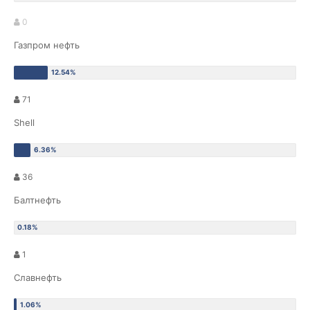
0
Газпром нефть
71
Shell
36
Балтнефть
1
Славнефть