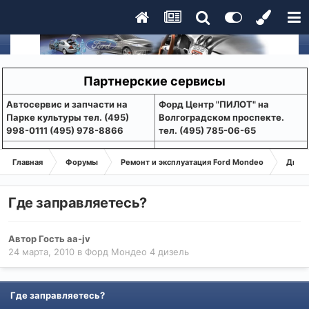
Партнерские сервисы
Aвтосервис и запчасти на
Форд Центр "ПИЛОТ" на
Парке культуры тел. (495)
Волгоградском проспекте.
998-0111 (495) 978-8866
тел. (495) 785-06-65
Главная
Форумы
Ремонт и эксплуатация Ford Mondeo
Дизе
Где заправляетесь?
Автор Гость aa-jv
24 марта, 2010
в
Форд Мондео 4 дизель
Где заправляетесь?