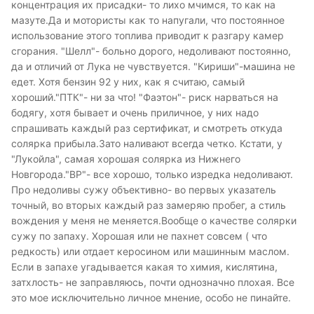
концентрация их присадки- то лихо мчимся, то как на
мазуте.Да и мотористы как то напугали, что постоянное
использование этого топлива приводит к разгару камер
сгорания. "Шелл"- больно дорого, недоливают постоянно,
да и отличий от Лука не чувствуется. "Кириши"-машина не
едет. Хотя бензин 92 у них, как я считаю, самый
хороший."ПТК"- ни за что! "Фаэтон"- риск нарваться на
бодягу, хотя бывает и очень приличное, у них надо
спрашивать каждый раз сертификат, и смотреть откуда
солярка прибыла.Зато наливают всегда четко. Кстати, у
"Лукойла", самая хорошая солярка из Нижнего
Новгорода."BP"- все хорошо, только изредка недоливают.
Про недоливы сужу объективно- во первых указатель
точный, во вторых каждый раз замеряю пробег, а стиль
вождения у меня не меняется.Вообще о качестве солярки
сужу по запаху. Хорошая или не пахнет совсем ( что
редкость) или отдает керосином или машинным маслом.
Если в запахе угадывается какая то химия, кислятина,
затхлость- не заправляюсь, почти однозначно плохая. Все
это мое исключительно личное мнение, особо не пинайте.