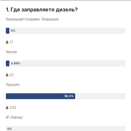
1. Где заправляете дизель?
Киришавтосервис (Кириши)
17
Neste
22
Лукойл
330
IP (Айпи)