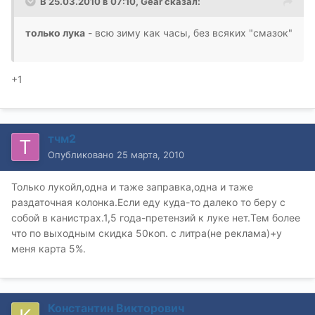
В 25.03.2010 в 07:10, Gear сказал:
только лука
- всю зиму как часы, без всяких "смазок"
+1
тчм2
Опубликовано
25 марта, 2010
Только лукойл,одна и таже заправка,одна и таже
раздаточная колонка.Если еду куда-то далеко то беру с
собой в канистрах.1,5 года-претензий к луке нет.Тем более
что по выходным скидка 50коп. с литра(не реклама)+у
меня карта 5%.
Константин Викторович