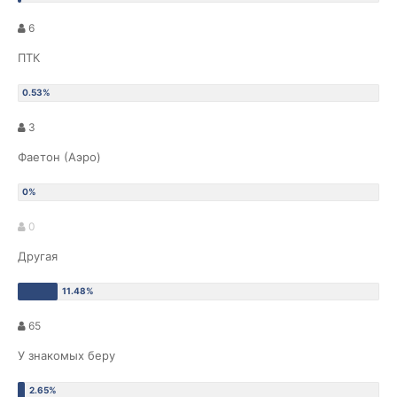
6
ПТК
3
Фаетон (Аэро)
0
Другая
65
У знакомых беру