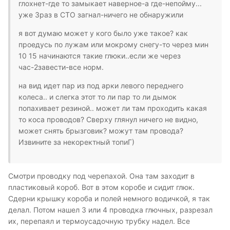
глохнет-где то замыкает наверное-а где-непойму...
уже 3раз в СТО загнал-ничего не обнаружили
я вот думаю может у кого было уже такое? как
проедусь по лужам или мокрому снегу-то через мин
10 15 начинаются такие глюки..если же через
час-2завести-все норм.
на вид идет пар из под арки левого переднего
колеса.. и слегка этот то ли пар то ли дымок
попахивает резиной.. может ли там проходить какая
то коса проводов? Сверху глянул ничего не видно,
может снять брызговик? можут там провода?
Извините за некоректный топиГ)
Смотри проводку под черепахой. Она там заходит в
пластиковый короб. Вот в этом коробе и сидит глюк.
Сдерни крышку короба и полей немного водичкой, я так
делал. Потом нашел 3 или 4 проводка глючных, разрезал
их, перепаял и термоусадочную трубку надел. Все