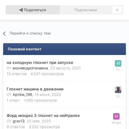
Поделиться
Подписчики
0
Перейти к списку тем
Похожий контент
на холодную глохнет при запуске
От
моняводизтихвина
,
23 августа, 2021
13
ответов
4 537
просмотров
Глохнет машина в движении
От
Артём_196
,
14 июня, 2025
1
ответ
1 065
просмотров
Форд мондео 3 глохнет на нейтралке
От
grav13
,
20 мая, 2025
9
ответов
3 232
просмотра