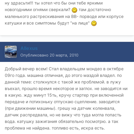
ну здрасьти!!! ты хотел что бы они тебе яркими
новогодними огнями сверкали?
там достаточно
маленького растрескивания на ВВ- порводе или корпусе
катушки и все симптомы будут "на лице"
Allexus
Опубликовано
20 марта, 2010
Добрый вечер всем! Стал владельцем мондео в октябре
09го года. машина отличная, до этого маздой владел. по
данной теме: столкнулся с такой же проблемой. в лужу
въехал, прошло время некоторое и заглох. не заводится ни
в какую. жду минут 15ть, кручу стартер при включенной
передаче и потихоньку отпускаю сцепление. заводится
(при движении машины). грешу на датчик коленвала,
датчик распредвала, но не вижу что туда могла попасть
вода. катушку зажигания обязательно посмотрю. а так
проблема не найдена. топливо есть, искра есть.