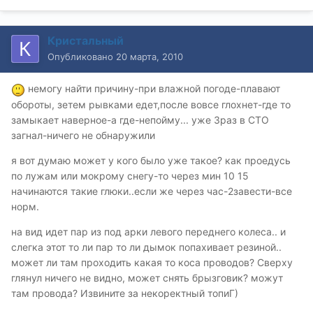
Кристальный
Опубликовано
20 марта, 2010
немогу найти причину-при влажной погоде-плавают
обороты, зетем рывками едет,после вовсе глохнет-где то
замыкает наверное-а где-непойму... уже 3раз в СТО
загнал-ничего не обнаружили
я вот думаю может у кого было уже такое? как проедусь
по лужам или мокрому снегу-то через мин 10 15
начинаются такие глюки..если же через час-2завести-все
норм.
на вид идет пар из под арки левого переднего колеса.. и
слегка этот то ли пар то ли дымок попахивает резиной..
может ли там проходить какая то коса проводов? Сверху
глянул ничего не видно, может снять брызговик? можут
там провода? Извините за некоректный топиГ)