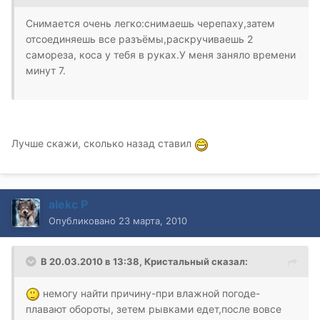
Снимается очень легко:снимаешь черепаху,затем
отсоединяешь все разъёмы,раскручиваешь 2
самореза, коса у тебя в руках.У меня заняло времени
минут 7.
Лучше скажи, сколько назад ставил
alekc P
Опубликовано
23 марта, 2010
В 20.03.2010 в 13:38, Кристальный сказал:
немогу найти причину-при влажной погоде-
плавают обороты, зетем рывками едет,после вовсе