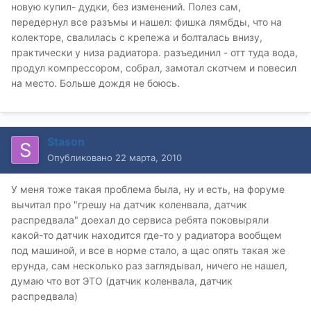
новую купил- дудки, без изменений. Полез сам,
передернул все разъмы и нашел: фишка лямбды, что на
колекторе, свалилась с крепежа и болталась внизу,
практически у низа радиатора. разъединил - отт туда вода,
продул компрессором, собрал, замотал скотчем и повесил
на место. Больше дождя не боюсь.
Stason
Опубликовано
22 марта, 2010
У меня тоже такая проблема была, ну и есть, на форуме
вычитал про "грешу на датчик коленвала, датчик
распредвала" доехал до сервиса ребята поковыряли
какой-то датчик находится где-то у радиатора вообщем
под машиной, и все в норме стало, а щас опять такая же
ерунда, сам несколько раз заглядывал, ничего не нашел,
думаю что вот ЭТО (датчик коленвала, датчик
распредвала)