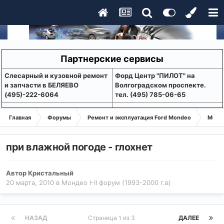
Партнерские сервисы
Слесарный и кузовной ремонт
Форд Центр "ПИЛОТ" на
и запчасти в БЕЛЯЕВО
Волгоградском проспекте.
(495)-222-6064
тел. (495) 785-06-65
Главная
Форумы
Ремонт и эксплуатация Ford Mondeo
Монде
при влажной погоде - глохнет
Автор
Кристальный
20 марта, 2010
в
Мондео I-II форум (1993-2000 г.в)
НАЗАД
Страница 1 из 3
ДАЛЕЕ