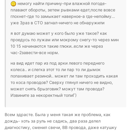
немогу найти причину-при влажной погоде-
плавают обороты, зетем рывками едет,после вовсе
глохнет-где то замыкает наверное-а где-непойму...
уже 3раз в СТО загнал-ничего не обнаружили
я вот думаю может у кого было уже такое? как
проедусь по лужам или мокрому снегу-то через мин
10 15 начинаются такие глюки..если же через
час-2завести-все норм.
на вид идет пар из под арки левого переднего
колеса.. и слегка этот то ли пар то ли дымок
попахивает резиной.. может ли там проходить какая
то коса проводов? Сверху глянул ничего не видно,
может снять брызговик? можут там провода?
Извините за некоректный топиГ)
Всем здрасте. Была у меня такая же проблема, как
дождь- хоть за руль не садись, два раза делел
диагностику, сменил свечи, ВВ провода, даже катушку