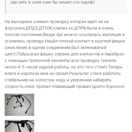
где нить в селе-сам бы нашел сто пудоф)
На выходные снимал проводку которая идет на на
форсунки,ДПДЗ,ДТОЖ,клапан хх,ДПРВ,была в очень
плохом состоянии.Везде где можно осыпалась изоляция и
оголились провода.Нашёл плохой контакт в круглой фишке
(окисление в одном соединении,был зеленоватый
цвет).Побрызгал фишку спреем для контактов и перебрал
с помощью тряпочной изоленты всю проводку (заняло
около 4-5 часов нудной работы, но это того стоит).Теперь
влага и короткое мне не грозит.Результат стала работать
стабильнее на холостом ходу и увереннее набирать
скорость,плюс пропал плавающий провал (долго боролся).