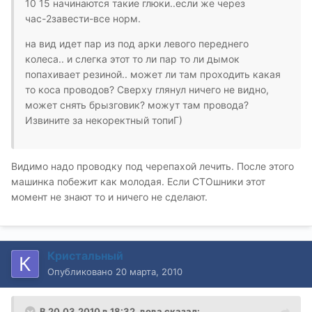
10 15 начинаются такие глюки..если же через
час-2завести-все норм.
на вид идет пар из под арки левого переднего
колеса.. и слегка этот то ли пар то ли дымок
попахивает резиной.. может ли там проходить какая
то коса проводов? Сверху глянул ничего не видно,
может снять брызговик? можут там провода?
Извините за некоректный топиГ)
Видимо надо проводку под черепахой лечить. После этого
машинка побежит как молодая. Если СТОшники этот
момент не знают то и ничего не сделают.
Кристальный
Опубликовано
20 марта, 2010
В 20.03.2010 в 18:32, вова сказал: