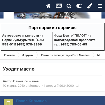
Партнерские сервисы
Aвтосервис и запчасти на
Форд Центр "ПИЛОТ" на
Парке культуры тел. (495)
Волгоградском проспекте.
998-0111 (495) 978-8866
тел. (495) 785-06-65
Главная
Форумы
Ремонт и эксплуатация Ford Mondeo
Монде
Уходит масло
Автор
Павел Кирьянов
10 марта, 2010
в
Мондео I-II форум (1993-2000 г.в)
Павел Кирьянов